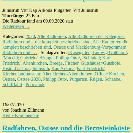
Juliusruh-Vitt-Kap Arkona-Putgarten-Vitt-Juliusruh
Tourlänge:
25 Km
Die Radtour fand am 09.09.2020 statt
Weiterlesen
→
Kategorien:
2020
,
Alle Radtouren
,
Alle Radtouren der Kategorie:
Radfahren und... die komplett beschrieben sind
,
Alle Radtouren die
komplett beschrieben sind
,
Ostsee und Mecklenburg-Vorpommern
,
Radfahren und . . .
| Schlagwörter:
/Kosegarten; Ludwig Gotthard/
,
/Mucchi; Gabriele/
,
/Runge; Philipp Otto/
,
/Schinkel; Karl
Friedrich/
,
Altenkirchen
,
Breege
,
Fischer
,
Gutshäuser/Gutshöfe
,
Histor.Gasthof
,
Juliusruh
,
Kap Arkona
,
Karl Friedrich/
,
Kirchenlandmuseum Altenkirchen-Altenkirchen
,
Offene Kirchen
,
Ostsee
,
Ostsee-2020
,
Philipp Otto/
,
Putgarten
,
Rügen
,
Schaabe
,
Schifffahrt
|
Permalink
16/07/2020
von Joachim Zillmann
Keine Kommentare
Radfahren, Ostsee und die Bernsteinküste