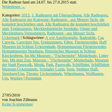
Die Radtour fand am 24.07. bis 27.0.2015 statt.
Weiterlesen
→
Kategorien:
2015
,
3. Radtouren mit Übernachtung
,
Alle Radtouren
,
Alle Radtouren der Kategorie: Radtouren - aus Menzer Sicht, die
komplett beschrieben sind
,
Alle Radtouren die komplett beschrieben
sind
,
Ergänzungen
,
Mecklenburgische Seeplatte
,
Ostsee und
Mecklenburg-Vorpommern
,
Radtouren - aus Menzer Sicht
,
Uckermark
| Schlagwörter:
A wie Autobiografie
,
Badestelle
,
Car
,
Carwitz
,
Carwitzer See
,
Ergänzungen
,
Fähre
,
Fürstenwerder
,
Haff
Museum im Schloss Ückermünde
,
Heimatmuseum Fürstenwerder
,
Heimatmuseum Strasburg
,
Historisches Museum in Schloss
Klockenberg
,
Im-Mu Museum - "Fischerstube" Mönkebude
,
Lütter
See
,
Mit dem Zug
,
Museum - "Fischerstube" Mönkebude
,
Museum
der Stadt Pasewalk
,
Musik
,
Park
,
Pasewalk
,
Schifffahrt
,
Schifffahrts
Museum-Ückermünde
,
Schmaler Luzin
,
Seen
,
Stettiner Haff
,
Strasburg/Um
,
Theater
,
Ueckermünde
,
Wittenhagen
,
Wolfhagen-
Um
,
Wurlsee
|
Permalink
27/05/2016
von Joachim Zillmann
Keine Kommentare