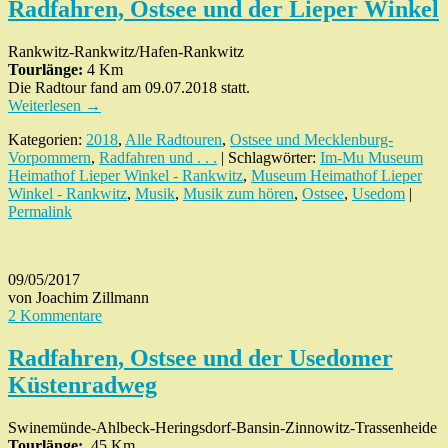
Radfahren, Ostsee und der Lieper Winkel
Rankwitz-Rankwitz/Hafen-Rankwitz
Tourlänge:
4 Km
Die Radtour fand am 09.07.2018 statt.
Weiterlesen
→
Kategorien:
2018
,
Alle Radtouren
,
Ostsee und Mecklenburg-
Vorpommern
,
Radfahren und . . .
| Schlagwörter:
Im-Mu Museum
Heimathof Lieper Winkel - Rankwitz
,
Museum Heimathof Lieper
Winkel - Rankwitz
,
Musik
,
Musik zum hören
,
Ostsee
,
Usedom
|
Permalink
09/05/2017
von Joachim Zillmann
2 Kommentare
Radfahren, Ostsee und der Usedomer
Küstenradweg
Swinemünde-Ahlbeck-Heringsdorf-Bansin-Zinnowitz-Trassenheide
Tourlänge:
45 Km