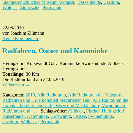
Stadtgeschichtliches Museum-Wolgast
,
Trassenheide
,
Usedom
,
Wolgast
,
Zinnowitz
|
Permalink
22/05/2019
von Joachim Zillmann
Keine Kommentare
Radfahren, Ostsee und Kamminke
Heringsdorf-Korswandt-Garz-Kamminke-Swinemünde-Ahlbeck-
Heringsdorf
Tourlänge:
30 Km
Die Radtour fand am 22.05.2019
Weiterlesen
→
Kategorien:
2019
,
Alle Radtouren
,
Alle Radtouren der Kategorie:
Radfahren und... die komplett beschrieben sind
,
Alle Radtouren die
komplett beschrieben sind
,
Ostsee und Mecklenburg-Vorpommern
,
Radfahren und . . .
| Schlagwörter:
Ahlbeck
,
Fischer
,
Heringsdorf
,
Kaiserbäder
,
Kamminke
,
Kroswandt
,
Ostsee
,
Swinemünde
,
Usedom
,
Wellness
|
Permalink