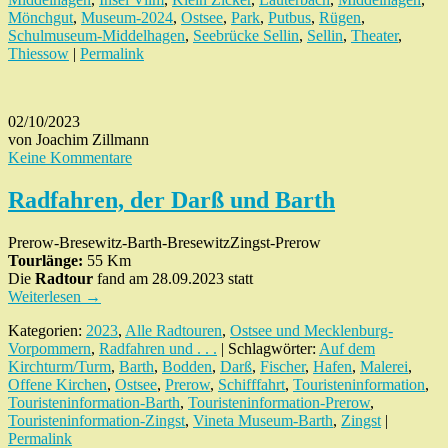
Mönchgut
,
Museum-2024
,
Ostsee
,
Park
,
Putbus
,
Rügen
,
Schulmuseum-Middelhagen
,
Seebrücke Sellin
,
Sellin
,
Theater
,
Thiessow
|
Permalink
02/10/2023
von Joachim Zillmann
Keine Kommentare
Radfahren, der Darß und Barth
Prerow-Bresewitz-Barth-BresewitzZingst-Prerow
Tourlänge:
55 Km
Die
Radtour
fand am 28.09.2023 statt
Weiterlesen
→
Kategorien:
2023
,
Alle Radtouren
,
Ostsee und Mecklenburg-
Vorpommern
,
Radfahren und . . .
| Schlagwörter:
Auf dem
Kirchturm/Turm
,
Barth
,
Bodden
,
Darß
,
Fischer
,
Hafen
,
Malerei
,
Offene Kirchen
,
Ostsee
,
Prerow
,
Schifffahrt
,
Touristeninformation
,
Touristeninformation-Barth
,
Touristeninformation-Prerow
,
Touristeninformation-Zingst
,
Vineta Museum-Barth
,
Zingst
|
Permalink