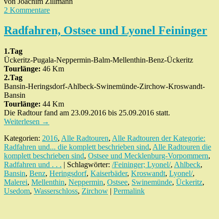
von Joachim Zillmann
2 Kommentare
Radfahren, Ostsee und Lyonel Feininger
1.Tag
Ückeritz-Pugala-Neppermin-Balm-Mellenthin-Benz-Ückeritz
Tourlänge:
46 Km
2.Tag
Bansin-Heringsdorf-Ahlbeck-Swinemünde-Zirchow-Kroswandt-
Bansin
Tourlänge:
44 Km
Die Radtour fand am 23.09.2016 bis 25.09.2016 statt.
Weiterlesen
→
Kategorien:
2016
,
Alle Radtouren
,
Alle Radtouren der Kategorie:
Radfahren und... die komplett beschrieben sind
,
Alle Radtouren die
komplett beschrieben sind
,
Ostsee und Mecklenburg-Vorpommern
,
Radfahren und . . .
| Schlagwörter:
/Feininger; Lyonel/
,
Ahlbeck
,
Bansin
,
Benz
,
Heringsdorf
,
Kaiserbäder
,
Kroswandt
,
Lyonel/
,
Malerei
,
Mellenthin
,
Neppermin
,
Ostsee
,
Swinemünde
,
Ückeritz
,
Usedom
,
Wasserschloss
,
Zirchow
|
Permalink