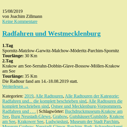
15/08/2019
von Joachim Zillmann
Keine Kommentare
Radfahren und Westmecklenburg
1.Tag
Spornitz-Matzlow-Garwitz-Malchow-Möderitz-Parchim-Spornitz
Tourlänge:
30 Km
2.Tag
Krakow am See-Serrahn-Dobbin-Glave-Bossow-Möllen-Krakow
am See
Tourlänge:
35 Km
Die Radtour fand am 14.-18.08.2019 statt.
Weiterlesen
→
Kategorien:
2019
,
Alle Radtouren
,
Alle Radtouren der Kategorie:
Radfahren und... die komplett beschrieben sind
,
Alle Radtouren die
komplett beschrieben sind
,
Ostsee und Mecklenburg-Vorpommern
,
Radfahren und . . .
| Schlagwörter:
Buchdruckmuseum-Krakow am
See
,
Burg Neustadt-Glewe
,
Grabow
,
Gutshäuser/Gutshöfe
,
Krakow
am See
,
Krakower See
,
Ludwigslust
,
Museum der Stadt Parchim
,
Museum Grabow
,
Neustadt-Glewe
,
Parchim
,
Park
,
Schaudruckerei