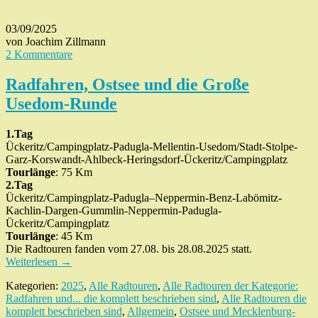
03/09/2025
von Joachim Zillmann
2 Kommentare
Radfahren, Ostsee und die Große
Usedom-Runde
1.Tag
Ückeritz/Campingplatz-Padugla-Mellentin-Usedom/Stadt-Stolpe-
Garz-Korswandt-Ahlbeck-Heringsdorf-Ückeritz/Campingplatz
Tourlänge
: 75 Km
2.Tag
Ückeritz/Campingplatz-Padugla–Neppermin-Benz-Labömitz-
Kachlin-Dargen-Gummlin-Neppermin-Padugla-
Ückeritz/Campingplatz
Tourlänge
: 45 Km
Die Radtouren fanden vom 27.08. bis 28.08.2025 statt.
Weiterlesen
→
Kategorien:
2025
,
Alle Radtouren
,
Alle Radtouren der Kategorie:
Radfahren und... die komplett beschrieben sind
,
Alle Radtouren die
komplett beschrieben sind
,
Allgemein
,
Ostsee und Mecklenburg-