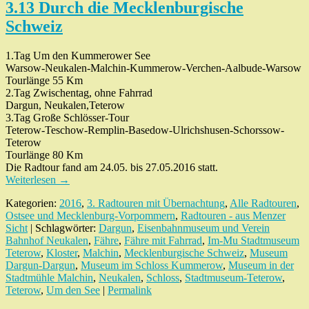
3.13 Durch die Mecklenburgische
Schweiz
1.Tag Um den Kummerower See
Warsow-Neukalen-Malchin-Kummerow-Verchen-Aalbude-Warsow
Tourlänge 55 Km
2.Tag Zwischentag, ohne Fahrrad
Dargun, Neukalen,Teterow
3.Tag Große Schlösser-Tour
Teterow-Teschow-Remplin-Basedow-Ulrichshusen-Schorssow-
Teterow
Tourlänge 80 Km
Die Radtour fand am 24.05. bis 27.05.2016 statt.
Weiterlesen
→
Kategorien:
2016
,
3. Radtouren mit Übernachtung
,
Alle Radtouren
,
Ostsee und Mecklenburg-Vorpommern
,
Radtouren - aus Menzer
Sicht
| Schlagwörter:
Dargun
,
Eisenbahnmuseum und Verein
Bahnhof Neukalen
,
Fähre
,
Fähre mit Fahrrad
,
Im-Mu Stadtmuseum
Teterow
,
Kloster
,
Malchin
,
Mecklenburgische Schweiz
,
Museum
Dargun-Dargun
,
Museum im Schloss Kummerow
,
Museum in der
Stadtmühle Malchin
,
Neukalen
,
Schloss
,
Stadtmuseum-Teterow
,
Teterow
,
Um den See
|
Permalink