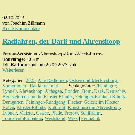
02/10/2023
von Joachim Zillmann
Keine Kommentare
Radfahren, der Darß und Ahrenshoop
Prerow-Weststrand-Ahrenshoop-Born-Wieck-Prerow
Tourlänge:
40 Km
Die
Radtour
fand am 26.09.2023 statt
Weiterlesen
→
Kategorien:
2023
,
Alle Radtouren
,
Ostsee und Mecklenburg-
Vorpommern
,
Radfahren und . . .
| Schlagwörter:
/Feininger;
Lyonel/
,
Ahrenshoop
,
Althagen
,
Bodden
,
Born
,
Darß
,
Deutsches
Bernsteinmuseum im Kloster Ribnitz
,
Feininger-Kabinett Ribnitz-
Damgarten
,
Feininger-Rundgang
,
Fischer
,
Galerie im Kloster
,
Hafen
,
Kloster Ribnitz
,
Kulturort
,
Kunstmuseum Ahrenshoop
,
Lyonel/
,
Malerei
,
Ostsee
,
Pfade
,
Prerow
,
Schifffahrt
,
Touristeninformation
,
Weststrand
,
Wiek
|
Permalink