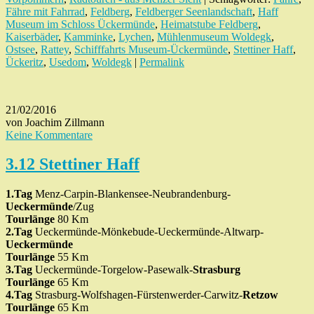
Fähre mit Fahrrad
,
Feldberg
,
Feldberger Seenlandschaft
,
Haff
Museum im Schloss Ückermünde
,
Heimatstube Feldberg
,
Kaiserbäder
,
Kamminke
,
Lychen
,
Mühlenmuseum Woldegk
,
Ostsee
,
Rattey
,
Schifffahrts Museum-Ückermünde
,
Stettiner Haff
,
Ückeritz
,
Usedom
,
Woldegk
|
Permalink
21/02/2016
von Joachim Zillmann
Keine Kommentare
3.12 Stettiner Haff
1.Tag
Menz-Carpin-Blankensee-Neubrandenburg-
Ueckermünde
/Zug
Tourlänge
80 Km
2.Tag
Ueckermünde-Mönkebude-Ueckermünde-Altwarp-
Ueckermünde
Tourlänge
55 Km
3.Tag
Ueckermünde-Torgelow-Pasewalk-
Strasburg
Tourlänge
65 Km
4.Tag
Strasburg-Wolfshagen-Fürstenwerder-Carwitz-
Retzow
Tourlänge
65 Km