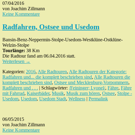
07/04/2016
von Joachim Zillmann
Keine Kommentare
Radfahren, Ostsee und Usedom
Bansin-Benz-Neppermin-Stolpe-Usedom-Westklüne-Ostklüne-
Welzin-Stolpe
Tourlänge:
38 Km
Die Radtour fand am 06.04.2016 statt.
Weiterlesen
→
Kategorien:
2016
,
Alle Radtouren
,
Alle Radtouren der Kategorie:
Radfahren und... die komplett beschrieben sind
,
Alle Radtouren die
komplett beschrieben sind
,
Ostsee und Mecklenburg-Vorpommern
,
Radfahren und . . .
| Schlagwörter:
/Feininger; Lyonel/
,
Fähre
,
Fähre
mit Fahrrad
,
Kaiserbäder
,
Musik
,
Musik zum hören
,
Ostsee
,
Stolpe -
Usedom
,
Usedom
,
Usedom Stadt
,
Wellness
|
Permalink
06/05/2015
von Joachim Zillmann
Keine Kommentare