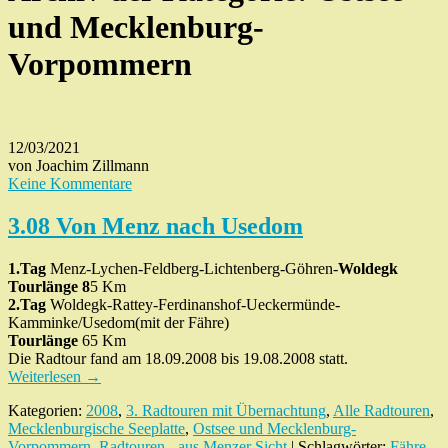
und Mecklenburg-
Vorpommern
12/03/2021
von Joachim Zillmann
Keine Kommentare
3.08 Von Menz nach Usedom
1.Tag
Menz-Lychen-Feldberg-Lichtenberg-Göhren-
Woldegk
Tourlänge 8
5
Km
2.Tag
Woldegk-Rattey-Ferdinanshof-Ueckermünde-
Kamminke/Usedom(mit der Fähre)
Tourlänge
65
Km
Die Radtour fand am 18.09.2008 bis 19.08.2008 statt.
Weiterlesen
→
Kategorien:
2008
,
3. Radtouren mit Übernachtung
,
Alle Radtouren
,
Mecklenburgische Seeplatte
,
Ostsee und Mecklenburg-
Vorpommern
,
Radtouren - aus Menzer Sicht
| Schlagwörter:
Fähre
,