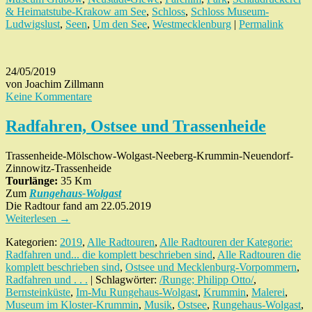
& Heimatstube-Krakow am See
,
Schloss
,
Schloss Museum-
Ludwigslust
,
Seen
,
Um den See
,
Westmecklenburg
|
Permalink
24/05/2019
von Joachim Zillmann
Keine Kommentare
Radfahren, Ostsee und Trassenheide
Trassenheide-Mölschow-Wolgast-Neeberg-Krummin-Neuendorf-
Zinnowitz-Trassenheide
Tourlänge:
35 Km
Zum
Rungehaus-Wolgast
Die Radtour fand am 22.05.2019
Weiterlesen
→
Kategorien:
2019
,
Alle Radtouren
,
Alle Radtouren der Kategorie:
Radfahren und... die komplett beschrieben sind
,
Alle Radtouren die
komplett beschrieben sind
,
Ostsee und Mecklenburg-Vorpommern
,
Radfahren und . . .
| Schlagwörter:
/Runge; Philipp Otto/
,
Bernsteinküste
,
Im-Mu Rungehaus-Wolgast
,
Krummin
,
Malerei
,
Museum im Kloster-Krummin
,
Musik
,
Ostsee
,
Rungehaus-Wolgast
,