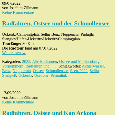
09/07/2022
von Joachim Zillmann
Keine Kommentare
Radfahren, Ostsee und der Schmollensee
Ückeritz/Campingplatz-Sellin-Benz-Neppermin-Pudagla-
Stangies/Hafen-Ückeritz-Ückeritz/Campingplatz
Tourlänge:
30 Km
Die
Radtour
fand am 07.07.2022
Weiterlesen
→
Kategorien:
2022
,
Alle Radtouren
,
Ostsee und Mecklenburg-
Vorpommern
,
Radfahren und . . .
| Schlagwörter:
Achterwasser
,
Benz
,
Neppermin
,
Ostsee
,
Schmollensee
,
Seen-2022
,
Sellin
,
Stangieß
,
Ückeritz
,
Usedom
|
Permalink
13/09/2020
von Joachim Zillmann
Keine Kommentare
Radfahren, Ostsee und Kap Arkona