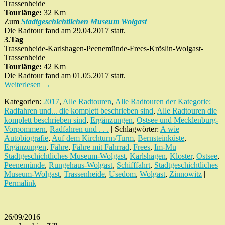
Trassenheide
Tourlänge:
32 Km
Zum
Stadtgeschichtlichen Museum Wolgast
Die Radtour fand am 29.04.2017 statt.
3.Tag
Trassenheide-Karlshagen-Peenemünde-Frees-Kröslin-Wolgast-
Trassenheide
Tourlänge:
42 Km
Die Radtour fand am 01.05.2017 statt.
Weiterlesen
→
Kategorien:
2017
,
Alle Radtouren
,
Alle Radtouren der Kategorie:
Radfahren und... die komplett beschrieben sind
,
Alle Radtouren die
komplett beschrieben sind
,
Ergänzungen
,
Ostsee und Mecklenburg-
Vorpommern
,
Radfahren und . . .
| Schlagwörter:
A wie
Autobiografie
,
Auf dem Kirchturm/Turm
,
Bernsteinküste
,
Ergänzungen
,
Fähre
,
Fähre mit Fahrrad
,
Frees
,
Im-Mu
Stadtgeschichtliches Museum-Wolgast
,
Karlshagen
,
Kloster
,
Ostsee
,
Peenemünde
,
Rungehaus-Wolgast
,
Schifffahrt
,
Stadtgeschichtliches
Museum-Wolgast
,
Trassenheide
,
Usedom
,
Wolgast
,
Zinnowitz
|
Permalink
26/09/2016