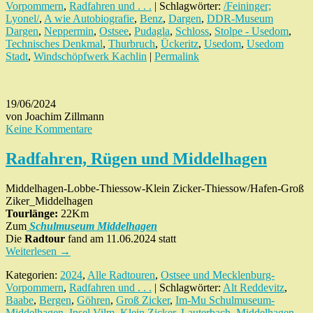
Vorpommern
,
Radfahren und . . .
| Schlagwörter:
/Feininger;
Lyonel/
,
A wie Autobiografie
,
Benz
,
Dargen
,
DDR-Museum
Dargen
,
Neppermin
,
Ostsee
,
Pudagla
,
Schloss
,
Stolpe - Usedom
,
Technisches Denkmal
,
Thurbruch
,
Ückeritz
,
Usedom
,
Usedom
Stadt
,
Windschöpfwerk Kachlin
|
Permalink
19/06/2024
von Joachim Zillmann
Keine Kommentare
Radfahren, Rügen und Middelhagen
Middelhagen-Lobbe-Thiessow-Klein Zicker-Thiessow/Hafen-Groß
Ziker_Middelhagen
Tourlänge:
22Km
Zum
Schulmuseum
Middelhagen
Die
Radtour
fand am 11.06.2024 statt
Weiterlesen
→
Kategorien:
2024
,
Alle Radtouren
,
Ostsee und Mecklenburg-
Vorpommern
,
Radfahren und . . .
| Schlagwörter:
Alt Reddevitz
,
Baabe
,
Bergen
,
Göhren
,
Groß Zicker
,
Im-Mu Schulmuseum-
Middelhagen
,
Insel Vilm
,
Klein Zicker
,
Lauterbach
,
Middelhagen
,