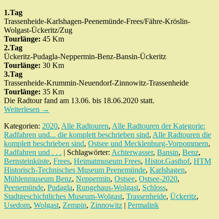
1.Tag
Trassenheide-Karlshagen-Peenemünde-Frees/Fähre-Kröslin-
Wolgast-Ückeritz/Zug
Tourlänge:
45 Km
2.Tag
Ückeritz-Pudagla-Neppermin-Benz-Bansin-Ückeritz
Tourlänge:
30 Km
3.Tag
Trassenheide-Krummin-Neuendorf-Zinnowitz-Trassenheide
Tourlänge:
35 Km
Die Radtour fand am 13.06. bis 18.06.2020 statt.
Weiterlesen
→
Kategorien:
2020
,
Alle Radtouren
,
Alle Radtouren der Kategorie:
Radfahren und... die komplett beschrieben sind
,
Alle Radtouren die
komplett beschrieben sind
,
Ostsee und Mecklenburg-Vorpommern
,
Radfahren und . . .
| Schlagwörter:
Achterwasser
,
Bansin
,
Benz
,
Bernsteinküste
,
Frees
,
Heimatmuseum Frees
,
Histor.Gasthof
,
HTM
Historisch-Technisches Museum Peenemünde
,
Karlshagen
,
Mühlenmuseum Benz
,
Neppermin
,
Ostsee
,
Ostsee-2020
,
Peenemünde
,
Pudagla
,
Rungehaus-Wolgast
,
Schloss
,
Stadtgeschichtliches Museum-Wolgast
,
Trassenheide
,
Ückeritz
,
Usedom
,
Wolgast
,
Zempin
,
Zinnowitz
|
Permalink