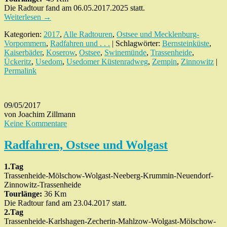
Die Radtour fand am 06.05.2017.2025 statt.
Weiterlesen
→
Kategorien:
2017
,
Alle Radtouren
,
Ostsee und Mecklenburg-
Vorpommern
,
Radfahren und . . .
| Schlagwörter:
Bernsteinküste
,
Kaiserbäder
,
Koserow
,
Ostsee
,
Swinemünde
,
Trassenheide
,
Ückeritz
,
Usedom
,
Usedomer Küstenradweg
,
Zempin
,
Zinnowitz
|
Permalink
09/05/2017
von Joachim Zillmann
Keine Kommentare
Radfahren, Ostsee und Wolgast
1.Tag
Trassenheide-Mölschow-Wolgast-Neeberg-Krummin-Neuendorf-
Zinnowitz-Trassenheide
Tourlänge:
36 Km
Die Radtour fand am 23.04.2017 statt.
2.Tag
Trassenheide-Karlshagen-Zecherin-Mahlzow-Wolgast-Mölschow-