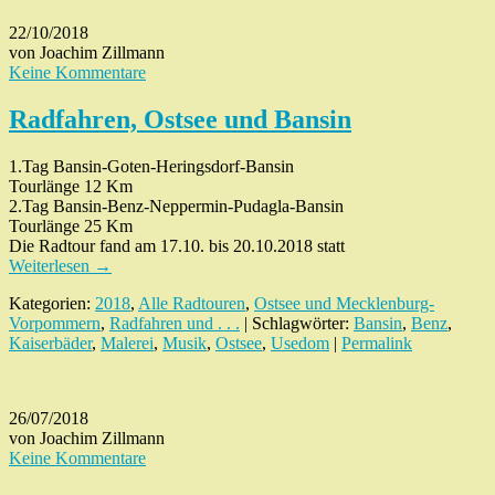
22/10/2018
von Joachim Zillmann
Keine Kommentare
Radfahren, Ostsee und Bansin
1.Tag Bansin-Goten-Heringsdorf-Bansin
Tourlänge 12 Km
2.Tag Bansin-Benz-Neppermin-Pudagla-Bansin
Tourlänge 25 Km
Die Radtour fand am 17.10. bis 20.10.2018 statt
Weiterlesen
→
Kategorien:
2018
,
Alle Radtouren
,
Ostsee und Mecklenburg-
Vorpommern
,
Radfahren und . . .
| Schlagwörter:
Bansin
,
Benz
,
Kaiserbäder
,
Malerei
,
Musik
,
Ostsee
,
Usedom
|
Permalink
26/07/2018
von Joachim Zillmann
Keine Kommentare