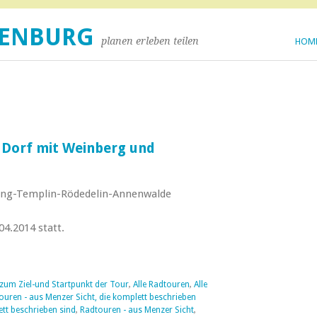
DENBURG
planen erleben teilen
HOM
 Dorf mit Weinberg und
ng-Templin-Rödedelin-Annenwalde
4.2014 statt.
 zum Ziel-und Startpunkt der Tour
,
Alle Radtouren
,
Alle
ouren - aus Menzer Sicht, die komplett beschrieben
ett beschrieben sind
,
Radtouren - aus Menzer Sicht
,