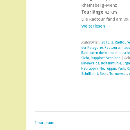
Rheinsberg-Menz
Tourlänge
42 Km
Die Radtour fand am 09.0
Weiterlesen
→
Kategorien:
2010
,
3. Radtour
der Kategorie: Radtouren - aus
Radtouren die komplett beschr
Sicht
,
Ruppiner Seenland
| Sch
Binenwalde
,
Boltenmühle
,
Erg
Neuruppin
,
Neuruppin
,
Park
,
Ro
Schifffahrt
,
Seen
,
Tornowsee
,
Impressum