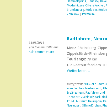
Hammelspring
,
Haussee
,
Have
Moderfitzsee
,
Offene Kirchen
,
Brandenburg
,
Röddelin
,
Röddel
Zernikow
|
Permalink
Radfahren, Neur
31/08/2016
von Joachim Zillmann
Menz-Rheinsberg-Zippel
Keine Kommentare
Zippelsförde-Rheinsbe
Tourlänge:
78 Km
Die Radtour fand am 31.0
Weiterlesen
→
Kategorien:
2016
,
Alle Radtou
komplett beschrieben sind
,
All
Ergänzungen
,
Radfahren und . .
Theodor/
,
/Schinkel; Karl Fried
Im-Mu Museum Neuruppin
,
Kar
Neuruppin
,
Offene Kirchen
,
Rhe