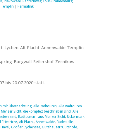
rk
,
Plakowsee
,
Radfernweg Tour-Brandenburg
,
,
Templin
|
Permalink
-Lychen-Alt Placht-Annenwalde-Templin
ring-Burgwall-Seilershof-Zernikow-
7.bis 20.07.2020 statt.
en mit Übernachtung
,
Alle Radtouren
,
Alle Radtouren
 Menzer Sicht, die komplett beschrieben sind
,
Alle
ieben sind
,
Radtouren - aus Menzer Sicht
,
Uckermark
l Friedrich/
,
Alt Placht
,
Annenwalde
,
Badestelle
,
/Havel
,
Großer Lychensee
,
Gutshäuser/Gutshöfe
,