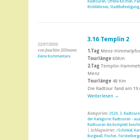
Radtouren
,
Offene Kirchen
,
Pa
Röddelinsee
,
Stadtbefestigung
3.16 Templin 2
22/07/2020
von Joachim Zillmann
1.Tag
Menz-Himmelpfort
Keine Kommentare
Tourlänge
60Km
2.Tag
Templin-Hammelsp
Menz
Tourlänge
48 Km
Die Radtour fand am 19.0
Weiterlesen
→
Kategorien:
2020
,
3. Radtour
der Kategorie: Radtouren - aus
Radtouren die komplett beschr
| Schlagwörter:
/Schinkel; Kar
Burgwall
,
Fischer
,
Fürstenberg