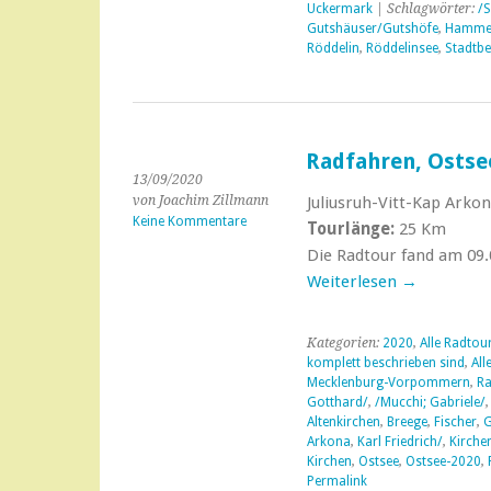
Uckermark
| Schlagwörter:
/S
Gutshäuser/Gutshöfe
,
Hammel
Röddelin
,
Röddelinsee
,
Stadtbe
Radfahren, Ostse
13/09/2020
von Joachim Zillmann
Juliusruh-Vitt-Kap Arkon
Keine Kommentare
Tourlänge:
25 Km
Die Radtour fand am 09.
Weiterlesen
→
Kategorien:
2020
,
Alle Radtou
komplett beschrieben sind
,
All
Mecklenburg-Vorpommern
,
Ra
Gotthard/
,
/Mucchi; Gabriele/
Altenkirchen
,
Breege
,
Fischer
,
G
Arkona
,
Karl Friedrich/
,
Kirche
Kirchen
,
Ostsee
,
Ostsee-2020
,
Permalink