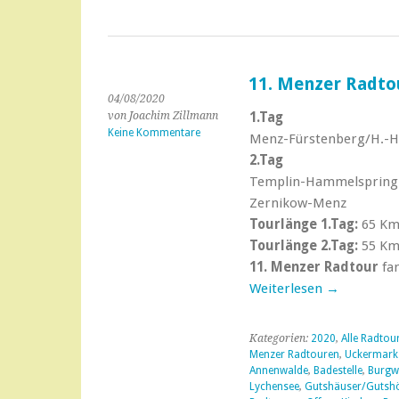
11. Menzer Radto
04/08/2020
von Joachim Zillmann
1.Tag
Keine Kommentare
Menz-Fürstenberg/H.-H
2.Tag
Templin-Hammelspring-
Zernikow-Menz
Tourlänge 1.Tag:
65 K
Tourlänge 2.Tag:
55 K
11. Menzer Radtour
fan
Weiterlesen
→
Kategorien:
2020
,
Alle Radtou
Menzer Radtouren
,
Uckermark
Annenwalde
,
Badestelle
,
Burgw
Lychensee
,
Gutshäuser/Gutsh