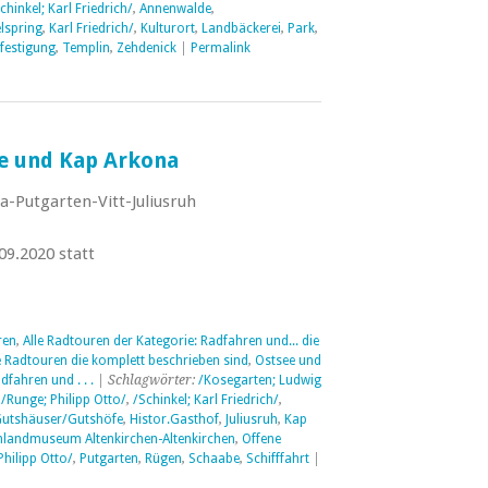
chinkel; Karl Friedrich/
,
Annenwalde
,
spring
,
Karl Friedrich/
,
Kulturort
,
Landbäckerei
,
Park
,
festigung
,
Templin
,
Zehdenick
|
Permalink
e und Kap Arkona
a-Putgarten-Vitt-Juliusruh
09.2020 statt
ren
,
Alle Radtouren der Kategorie: Radfahren und... die
e Radtouren die komplett beschrieben sind
,
Ostsee und
dfahren und . . .
| Schlagwörter:
/Kosegarten; Ludwig
,
/Runge; Philipp Otto/
,
/Schinkel; Karl Friedrich/
,
utshäuser/Gutshöfe
,
Histor.Gasthof
,
Juliusruh
,
Kap
nlandmuseum Altenkirchen-Altenkirchen
,
Offene
Philipp Otto/
,
Putgarten
,
Rügen
,
Schaabe
,
Schifffahrt
|