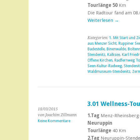
Tourlänge 50
Km
Die Radtour fand am 08.0
Weiterlesen
→
Kategorien:
1. Mit Start und Zi
aus Menzer Sicht
,
Ruppiner Se
Badestelle
,
Binenwalde
,
Bolten
Stendenitz
,
Kalksee
,
Karl Friedr
Offene Kirchen
,
Radfernweg To
Seen-Kultur-Radweg
,
Stendenit
Waldmuseum-Stendenitz
,
Zerm
3.01 Wellness-To
18/03/2015
von Joachim Zillmann
1.Tag
Menz-Rheinsberg-
Keine Kommentare
Neuruppin
Tourlänge
40 Km
2.Tag
Neuruppin-Stende