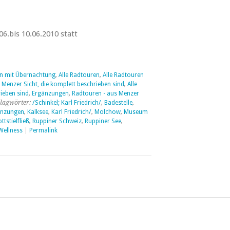
6.bis 10.06.2010 statt
en mit Übernachtung
,
Alle Radtouren
,
Alle Radtouren
 Menzer Sicht, die komplett beschrieben sind
,
Alle
ieben sind
,
Ergänzungen
,
Radtouren - aus Menzer
lagwörter:
/Schinkel; Karl Friedrich/
,
Badestelle
,
änzungen
,
Kalksee
,
Karl Friedrich/
,
Molchow
,
Museum
ttstielfließ
,
Ruppiner Schweiz
,
Ruppiner See
,
Wellness
|
Permalink