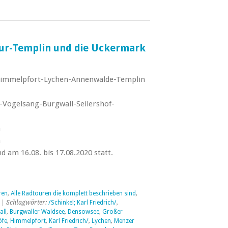
ur-Templin und die Uckermark
immelpfort-Lychen-Annenwalde-Templin
Vogelsang-Burgwall-Seilershof-
m
m
d am 16.08. bis 17.08.2020 statt.
ren
,
Alle Radtouren die komplett beschrieben sind
,
| Schlagwörter:
/Schinkel; Karl Friedrich/
,
all
,
Burgwaller Waldsee
,
Densowsee
,
Großer
öfe
,
Himmelpfort
,
Karl Friedrich/
,
Lychen
,
Menzer