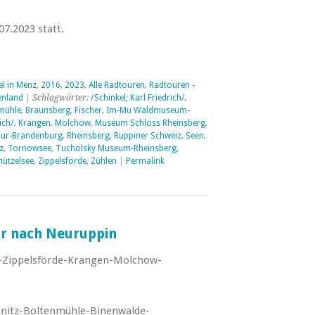
7.2023 statt.
el in Menz
,
2016
,
2023
,
Alle Radtouren
,
Radtouren -
enland
| Schlagwörter:
/Schinkel; Karl Friedrich/
,
mühle
,
Braunsberg
,
Fischer
,
Im-Mu Waldmuseum-
ich/
,
Krangen
,
Molchow
,
Museum Schloss Rheinsberg
,
ur-Brandenburg
,
Rheinsberg
,
Ruppiner Schweiz
,
Seen
,
z
,
Tornowsee
,
Tucholsky Museum-Rheinsberg
,
ützelsee
,
Zippelsförde
,
Zühlen
|
Permalink
ur nach Neuruppin
Zippelsförde-Krangen-Molchow-
nitz-Boltenmühle-Binenwalde-