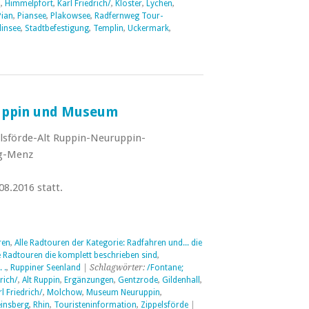
l
,
Himmelpfort
,
Karl Friedrich/
,
Kloster
,
Lychen
,
Pian
,
Piansee
,
Plakowsee
,
Radfernweg Tour-
insee
,
Stadtbefestigung
,
Templin
,
Uckermark
,
uppin und Museum
sförde-Alt Ruppin-Neuruppin-
rg-Menz
8.2016 statt.
ren
,
Alle Radtouren der Kategorie: Radfahren und... die
e Radtouren die komplett beschrieben sind
,
 .
,
Ruppiner Seenland
| Schlagwörter:
/Fontane;
rich/
,
Alt Ruppin
,
Ergänzungen
,
Gentzrode
,
Gildenhall
,
l Friedrich/
,
Molchow
,
Museum Neuruppin
,
insberg
,
Rhin
,
Touristeninformation
,
Zippelsförde
|