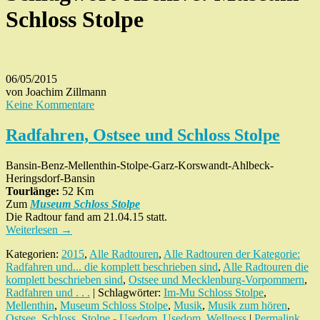
Schloss Stolpe
06/05/2015
von Joachim Zillmann
Keine Kommentare
Radfahren, Ostsee und Schloss Stolpe
Bansin-Benz-Mellenthin-Stolpe-Garz-Korswandt-Ahlbeck-
Heringsdorf-Bansin
Tourlänge:
52 Km
Zum
Museum Schloss Stolpe
Die Radtour fand am 21.04.15 statt.
Weiterlesen
→
Kategorien:
2015
,
Alle Radtouren
,
Alle Radtouren der Kategorie:
Radfahren und... die komplett beschrieben sind
,
Alle Radtouren die
komplett beschrieben sind
,
Ostsee und Mecklenburg-Vorpommern
,
Radfahren und . . .
| Schlagwörter:
Im-Mu Schloss Stolpe
,
Mellenthin
,
Museum Schloss Stolpe
,
Musik
,
Musik zum hören
,
Ostsee
,
Schloss
,
Stolpe - Usedom
,
Usedom
,
Wellness
|
Permalink