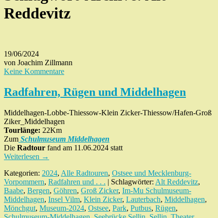
Reddevitz
19/06/2024
von Joachim Zillmann
Keine Kommentare
Radfahren, Rügen und Middelhagen
Middelhagen-Lobbe-Thiessow-Klein Zicker-Thiessow/Hafen-Groß
Ziker_Middelhagen
Tourlänge:
22Km
Zum
Schulmuseum
Middelhagen
Die
Radtour
fand am 11.06.2024 statt
Weiterlesen
→
Kategorien:
2024
,
Alle Radtouren
,
Ostsee und Mecklenburg-
Vorpommern
,
Radfahren und . . .
| Schlagwörter:
Alt Reddevitz
,
Baabe
,
Bergen
,
Göhren
,
Groß Zicker
,
Im-Mu Schulmuseum-
Middelhagen
,
Insel Vilm
,
Klein Zicker
,
Lauterbach
,
Middelhagen
,
Mönchgut
,
Museum-2024
,
Ostsee
,
Park
,
Putbus
,
Rügen
,
Schulmuseum-Middelhagen
,
Seebrücke Sellin
,
Sellin
,
Theater
,