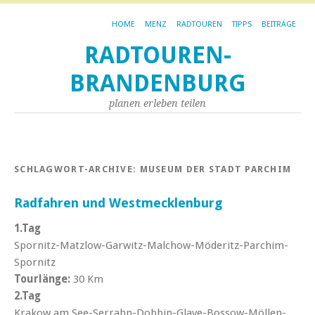
HOME
MENZ
RADTOUREN
TIPPS
BEITRÄGE
RADTOUREN-
BRANDENBURG
planen erleben teilen
SCHLAGWORT-ARCHIVE:
MUSEUM DER STADT PARCHIM
Radfahren und Westmecklenburg
1.Tag
Spornitz-Matzlow-Garwitz-Malchow-Möderitz-Parchim-
Spornitz
Tourlänge:
30 Km
2.Tag
Krakow am See-Serrahn-Dobbin-Glave-Bossow-Möllen-