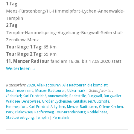
1.Tag
Menz-Fürstenberg/H.-Himmelpfort-Lychen-Annenwalde-
Templin
2.Tag
Templin-Hammelspring-Vogelsang-Burgwall-Seilershof-
Zernikow-Menz
Tourlänge 1.Tag:
65 Km
Tourlänge 2.Tag:
55 Km
11. Menzer Radtour
fand am 16.08. bis 17.08.2020 statt.
Weiterlesen
→
Kategorien:
2020
,
Alle Radtouren
,
Alle Radtouren die komplett
beschrieben sind
,
Menzer Radtouren
,
Uckermark
| Schlagwörter:
/Schinkel; Karl Friedrich/
,
Annenwalde
,
Badestelle
,
Burgwall
,
Burgwaller
Waldsee
,
Densowsee
,
Großer Lychensee
,
Gutshäuser/Gutshöfe
,
Himmelpfort
,
Karl Friedrich/
,
Lychen
,
Menzer Radtouren
,
Offene Kirchen
,
Park
,
Plakowsee
,
Radfernweg Tour-Brandenburg
,
Röddelinsee
,
Stadtbefestigung
,
Templin
|
Permalink