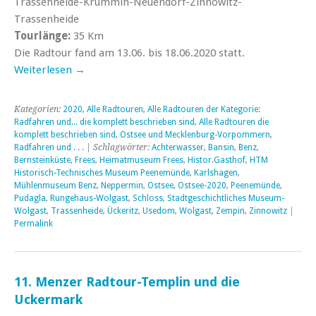
Trassenheide-Krummin-Neuendorf-Zinnowitz-
Trassenheide
Tourlänge:
35 Km
Die Radtour fand am 13.06. bis 18.06.2020 statt.
Weiterlesen
→
Kategorien:
2020
,
Alle Radtouren
,
Alle Radtouren der Kategorie:
Radfahren und... die komplett beschrieben sind
,
Alle Radtouren die
komplett beschrieben sind
,
Ostsee und Mecklenburg-Vorpommern
,
Radfahren und . . .
| Schlagwörter:
Achterwasser
,
Bansin
,
Benz
,
Bernsteinküste
,
Frees
,
Heimatmuseum Frees
,
Histor.Gasthof
,
HTM
Historisch-Technisches Museum Peenemünde
,
Karlshagen
,
Mühlenmuseum Benz
,
Neppermin
,
Ostsee
,
Ostsee-2020
,
Peenemünde
,
Pudagla
,
Rungehaus-Wolgast
,
Schloss
,
Stadtgeschichtliches Museum-
Wolgast
,
Trassenheide
,
Ückeritz
,
Usedom
,
Wolgast
,
Zempin
,
Zinnowitz
|
Permalink
11. Menzer Radtour-Templin und die
Uckermark