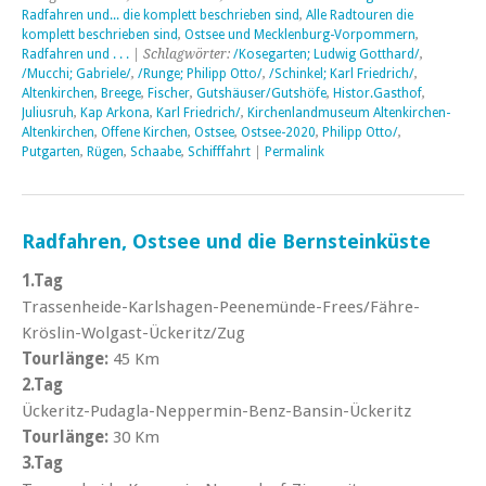
Radfahren und... die komplett beschrieben sind
,
Alle Radtouren die
komplett beschrieben sind
,
Ostsee und Mecklenburg-Vorpommern
,
Radfahren und . . .
| Schlagwörter:
/Kosegarten; Ludwig Gotthard/
,
/Mucchi; Gabriele/
,
/Runge; Philipp Otto/
,
/Schinkel; Karl Friedrich/
,
Altenkirchen
,
Breege
,
Fischer
,
Gutshäuser/Gutshöfe
,
Histor.Gasthof
,
Juliusruh
,
Kap Arkona
,
Karl Friedrich/
,
Kirchenlandmuseum Altenkirchen-
Altenkirchen
,
Offene Kirchen
,
Ostsee
,
Ostsee-2020
,
Philipp Otto/
,
Putgarten
,
Rügen
,
Schaabe
,
Schifffahrt
|
Permalink
Radfahren, Ostsee und die Bernsteinküste
1.Tag
Trassenheide-Karlshagen-Peenemünde-Frees/Fähre-
Kröslin-Wolgast-Ückeritz/Zug
Tourlänge:
45 Km
2.Tag
Ückeritz-Pudagla-Neppermin-Benz-Bansin-Ückeritz
Tourlänge:
30 Km
3.Tag