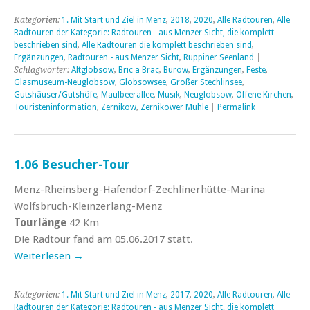
Kategorien:
1. Mit Start und Ziel in Menz
,
2018
,
2020
,
Alle Radtouren
,
Alle
Radtouren der Kategorie: Radtouren - aus Menzer Sicht, die komplett
beschrieben sind
,
Alle Radtouren die komplett beschrieben sind
,
Ergänzungen
,
Radtouren - aus Menzer Sicht
,
Ruppiner Seenland
|
Schlagwörter:
Altglobsow
,
Bric a Brac
,
Burow
,
Ergänzungen
,
Feste
,
Glasmuseum-Neuglobsow
,
Globsowsee
,
Großer Stechlinsee
,
Gutshäuser/Gutshöfe
,
Maulbeerallee
,
Musik
,
Neuglobsow
,
Offene Kirchen
,
Touristeninformation
,
Zernikow
,
Zernikower Mühle
|
Permalink
1.06 Besucher-Tour
Menz-Rheinsberg-Hafendorf-Zechlinerhütte-Marina
Wolfsbruch-Kleinzerlang-Menz
Tourlänge
42 Km
Die Radtour fand am 05.06.2017 statt.
Weiterlesen
→
Kategorien:
1. Mit Start und Ziel in Menz
,
2017
,
2020
,
Alle Radtouren
,
Alle
Radtouren der Kategorie: Radtouren - aus Menzer Sicht, die komplett