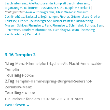
beschrieben sind
,
Alle Radtouren die komplett beschrieben sind
,
Ergänzungen
,
Radtouren - aus Menzer Sicht
,
Ruppiner Seenland
|
Schlagwörter:
A-wie Autobiographie
,
Alfred Wegener Museum-
Zechlinerhütte
,
Badestelle
,
Ergänzungen
,
Fischer
,
Grienericksee
,
Großer
Pälitzsee
,
Großer Rheinsberger See
,
Kleiner Pälitzsee
,
Kleinzerlang
,
Museum Schloss Rheinsberg
,
Park
,
Rheinsberg
,
Schifffahrt
,
Schloss
,
Seen
,
Tietzowsee
,
Touristeninformation
,
Tucholsky Museum-Rheinsberg
,
Zechlinerhütte
|
Permalink
3.16 Templin 2
1.Tag
Menz-Himmelpfort-Lychen-Alt Placht-Annenwalde-
Templin
Tourlänge
60Km
2.Tag
Templin-Hammelspring-Burgwall-Seilershof-
Zernikow-Menz
Tourlänge
48 Km
Die Radtour fand am 19.07.bis 20.07.2020 statt.
Weiterlesen
→