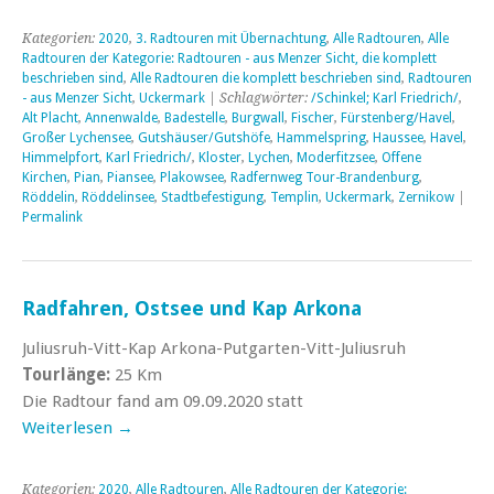
Kategorien:
2020
,
3. Radtouren mit Übernachtung
,
Alle Radtouren
,
Alle
Radtouren der Kategorie: Radtouren - aus Menzer Sicht, die komplett
beschrieben sind
,
Alle Radtouren die komplett beschrieben sind
,
Radtouren
- aus Menzer Sicht
,
Uckermark
| Schlagwörter:
/Schinkel; Karl Friedrich/
,
Alt Placht
,
Annenwalde
,
Badestelle
,
Burgwall
,
Fischer
,
Fürstenberg/Havel
,
Großer Lychensee
,
Gutshäuser/Gutshöfe
,
Hammelspring
,
Haussee
,
Havel
,
Himmelpfort
,
Karl Friedrich/
,
Kloster
,
Lychen
,
Moderfitzsee
,
Offene
Kirchen
,
Pian
,
Piansee
,
Plakowsee
,
Radfernweg Tour-Brandenburg
,
Röddelin
,
Röddelinsee
,
Stadtbefestigung
,
Templin
,
Uckermark
,
Zernikow
|
Permalink
Radfahren, Ostsee und Kap Arkona
Juliusruh-Vitt-Kap Arkona-Putgarten-Vitt-Juliusruh
Tourlänge:
25 Km
Die Radtour fand am 09.09.2020 statt
Weiterlesen
→
Kategorien:
2020
,
Alle Radtouren
,
Alle Radtouren der Kategorie: