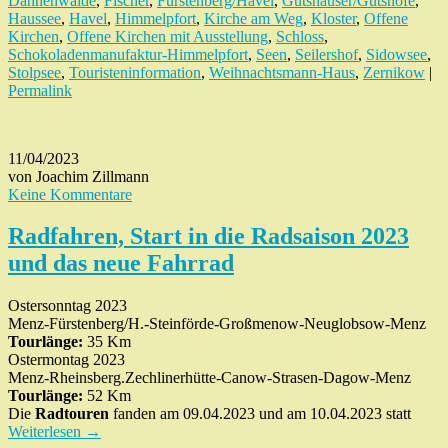
Dannenwalde
,
Fischer
,
Fürstenberg/Havel
,
Gutshäuser/Gutshöfe
,
Haussee
,
Havel
,
Himmelpfort
,
Kirche am Weg
,
Kloster
,
Offene
Kirchen
,
Offene Kirchen mit Ausstellung
,
Schloss
,
Schokoladenmanufaktur-Himmelpfort
,
Seen
,
Seilershof
,
Sidowsee
,
Stolpsee
,
Touristeninformation
,
Weihnachtsmann-Haus
,
Zernikow
|
Permalink
11/04/2023
von Joachim Zillmann
Keine Kommentare
Radfahren, Start in die Radsaison 2023
und das neue Fahrrad
Ostersonntag 2023
Menz-Fürstenberg/H.-Steinförde-Großmenow-Neuglobsow-Menz
Tourlänge:
35 Km
Ostermontag 2023
Menz-Rheinsberg.Zechlinerhütte-Canow-Strasen-Dagow-Menz
Tourlänge:
52 Km
Die
Radtouren
fanden am 09.04.2023 und am 10.04.2023 statt
Weiterlesen
→