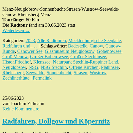
Menz-Neuglobsow-Sonnenbucht-Strasen-Wustrow-Seewalde-
Canow-Rheinsberg-Menz
Tourlänge:
60 Km
Die
Radtour
fand am 30.06.2023 statt
Weiterlesen
→
Kategorien:
2023
,
Alle Radtouren
,
Mecklenburgische Seeplatte
,
Radfahren und . . .
| Schlagwörter:
Badestelle
,
Canow
,
Canow-
Runde
,
Canower See
,
Glasmuseum-Neuglobsow
,
Gobenowsee
,
Groß Menow
,
Großer Boberowsee
,
Großer Stechlinsee
,
Histor.Friedhof
,
Klenzsee
,
Naturpark Stechlin-Ruppiner Land
,
Neuglobsow
,
NSG
,
NSG Stechlin
,
Offene Kirchen
,
Plätlinsee
,
Rheinsberg
,
Seewalde
,
Sonnenbucht
,
Strasen
,
Wustrow
,
Zechlinerhütte
|
Permalink
25/06/2023
von Joachim Zillmann
Keine Kommentare
Radfahren, Dollgow und Köpernitz