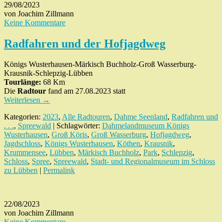
29/08/2023
von Joachim Zillmann
Keine Kommentare
Radfahren und der Hofjagdweg
Königs Wusterhausen-Märkisch Buchholz-Groß Wasserburg-
Krausnik-Schlepzig-Lübben
Tourlänge:
68 Km
Die
Radtour
fand am 27.08.2023 statt
Weiterlesen
→
Kategorien:
2023
,
Alle Radtouren
,
Dahme Seenland
,
Radfahren und
. . .
,
Spreewald
| Schlagwörter:
Dahmelandmuseum Königs
Wusterhausen
,
Groß Köris
,
Groß Wasserburg
,
Hofjagdweg
,
Jagdschloss
,
Königs Wusterhausen
,
Köthen
,
Krausnik
,
Krummensee
,
Lübben
,
Märkisch Buchholz
,
Park
,
Schlepzig
,
Schloss
,
Spree
,
Spreewald
,
Stadt- und Regionalmuseum im Schloss
zu Lübben
|
Permalink
22/08/2023
von Joachim Zillmann
Keine Kommentare