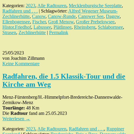
Kategorien:
2023
,
Alle Radtouren
,
Mecklenburgische Seeplatte
,
Radfahren und . . .
| Schlagwörter:
Alfred Wegener Museum-
Zechlinerhütte
,
Canow
,
Canow-Runde
,
Canower See
,
Dagow
,
Ellenbogensee
,
Fischer
,
Groß Menow
,
Großer Prebelowsee
,
Histor.Friedhof
,
Labussee
,
Plätlinsee
,
Rheinsberg
,
Schlabornsee
,
Strasen
,
Zechlinerhütte
|
Permalink
25/05/2023
von Joachim Zillmann
Keine Kommentare
Radfahren, die 1.5 Klassik-Tour und die
Kirche am Weg
Menz-Fürstenberg/H.-Himmelpfort-Bredereiche-Dannenwalde-
Zernikow-Menz
Tourlänge:
48 Km
Die
Radtour
fand am 25.05.2023
Weiterlesen
→
Kategorien:
2023
,
Alle Radtouren
,
Radfahren und . . .
,
Ruppiner