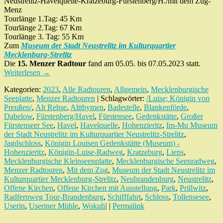
Neustrelitz-Havelquelle-Kratzeburg-Fürstenberg/H./mit dem Zug-
Menz
Tourlänge 1.Tag: 45 Km
Tourlänge 2.Tag: 67 Km
Tourlänge 3. Tag: 55 Km
Zum
Museum der Stadt Neustrelitz im Kulturquartier
Mecklenburg-Strelitz
Die
15. Menzer Radtour
fand am 05.05. bis 07.05.2023 statt.
Weiterlesen
→
Kategorien:
2023
,
Alle Radtouren
,
Allgemein
,
Mecklenburgische
Seeplatte
,
Menzer Radtouren
| Schlagwörter:
/Luise; Königin von
Preußen/
,
Alt Rehse
,
Altthymen
,
Badestelle
,
Blankenförde
,
Dabelow
,
Fürstenberg/Havel
,
Fürstensee
,
Gedenkstätte
,
Großer
Fürstenseer See
,
Havel
,
Havelquelle
,
Hohenzieritz
,
Im-Mu Museum
der Stadt Neustrelitz im Kulturquartier Neustrelitz-Strelitz
,
Jagdschloss
,
Königin Louisen Gedenkstätte (Museum) -
Hohenzieritz
,
Königin-Luise-Radweg
,
Kratzeburg
,
Lieps
,
Mecklenburgische Kleinseenplatte
,
Mecklenburgische Seenradweg
,
Menzer Radtouren
,
Mit dem Zug
,
Museum der Stadt Neustrelitz im
Kulturquartier Mecklenburg-Strelitz
,
Neubrandenburg
,
Neustrelitz
,
Offene Kirchen
,
Offene Kirchen mit Ausstellung
,
Park
,
Prillwitz
,
Radfernweg Tour-Brandenburg
,
Schifffahrt
,
Schloss
,
Tollensesee
,
Userin
,
Useriner Mühle
,
Wokuhl
|
Permalink