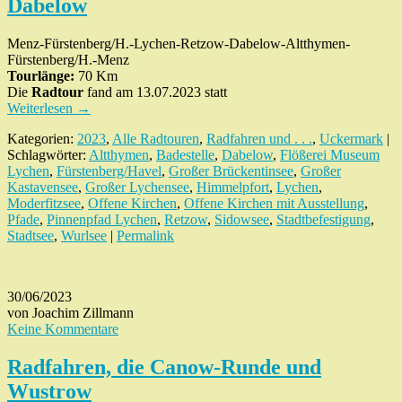
Dabelow
Menz-Fürstenberg/H.-Lychen-Retzow-Dabelow-Altthymen-
Fürstenberg/H.-Menz
Tourlänge:
70 Km
Die
Radtour
fand am 13.07.2023 statt
Weiterlesen
→
Kategorien:
2023
,
Alle Radtouren
,
Radfahren und . . .
,
Uckermark
|
Schlagwörter:
Altthymen
,
Badestelle
,
Dabelow
,
Flößerei Museum
Lychen
,
Fürstenberg/Havel
,
Großer Brückentinsee
,
Großer
Kastavensee
,
Großer Lychensee
,
Himmelpfort
,
Lychen
,
Moderfitzsee
,
Offene Kirchen
,
Offene Kirchen mit Ausstellung
,
Pfade
,
Pinnenpfad Lychen
,
Retzow
,
Sidowsee
,
Stadtbefestigung
,
Stadtsee
,
Wurlsee
|
Permalink
30/06/2023
von Joachim Zillmann
Keine Kommentare
Radfahren, die Canow-Runde und
Wustrow