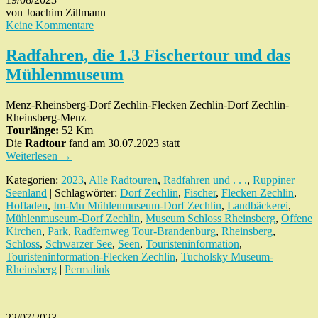
von Joachim Zillmann
Keine Kommentare
Radfahren, die 1.3 Fischertour und das
Mühlenmuseum
Menz-Rheinsberg-Dorf Zechlin-Flecken Zechlin-Dorf Zechlin-
Rheinsberg-Menz
Tourlänge:
52 Km
Die
Radtour
fand am 30.07.2023 statt
Weiterlesen
→
Kategorien:
2023
,
Alle Radtouren
,
Radfahren und . . .
,
Ruppiner
Seenland
| Schlagwörter:
Dorf Zechlin
,
Fischer
,
Flecken Zechlin
,
Hofladen
,
Im-Mu Mühlenmuseum-Dorf Zechlin
,
Landbäckerei
,
Mühlenmuseum-Dorf Zechlin
,
Museum Schloss Rheinsberg
,
Offene
Kirchen
,
Park
,
Radfernweg Tour-Brandenburg
,
Rheinsberg
,
Schloss
,
Schwarzer See
,
Seen
,
Touristeninformation
,
Touristeninformation-Flecken Zechlin
,
Tucholsky Museum-
Rheinsberg
|
Permalink
22/07/2023