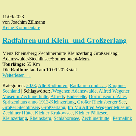
11/09/2023
von Joachim Zillmann
Keine Kommentare
Radfahren und Klein- und Großzerlang
Menz-Rheinsberg-Zechlinerhütte-Kleinzerlang-Großzerlang-
Adamswalde-Stechlinsee/Sonnenbucht-Menz
Tourlänge:
55 Km
Die
Radtour
fand am 10.09.2023 statt
Weiterlesen
→
Kategorien:
2023
,
Alle Radtouren
,
Radfahren und . . .
,
Ruppiner
Seenland
| Schlagwörter:
/Wegener
,
Adamswalde
,
Alfred Wegener
Museum-Zechlinerhütte
,
Alfred/
,
Badestelle
,
Dorfmuseum ´Altes
Spritzenhaus anno 1913-Kleinzerlang
,
Großer Rheinsberger See
,
Großer Stechlinsee
,
Großzerlang
,
Im-Mu Alfred Wegener Museum-
Zechliner Hütte
,
Kleiner Krukowsee
,
Kleiner Pälitzsee
,
Kleinzerlang
,
Rheinsberg
,
Schlabornsee
,
Zechlinerhütte
|
Permalink