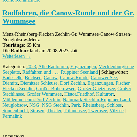
Radfahren, die Canow-Runde und der Gr.
Wummsee
Menz-Rheinsberg-Flecken Zechlin-Gr. Wummsee-Canow-Strasen-
Neuglobsow-Menz
Tourlänge:
65 Km
Die
Radtour
fand am 20.08.2023 statt
Weiterlesen
→
Kategorien:
2023
,
Alle Radtouren
,
Ergänzungen
,
Mecklenburgische
Seeplatte
,
Radfahren und . . .
,
Ruppiner Seenland
| Schlagwörter:
Badestelle
,
Buchsee
,
Canow
,
Canow-Runde
,
Canower See
,
Diemitz
,
Diemitzer Schleuse
,
Dorf Zechlin
,
Ergänzungen
,
Fischer
,
Flecken Zechlin
,
Großer Boberowsee
,
Großer Glietzensee
,
Großer
Stechlinsee
,
Großer Wummsee
,
Histor.Friedhof
,
Kulturort
,
Mühlenmuseum-Dorf Zechlin
,
Naturpark Stechlin-Ruppiner Land
,
Neuglobsow
,
NSG
,
NSG Stechlin
,
Park
,
Rheinsberg
,
Schloss
,
Sonnenbucht
,
Strasen
,
Theater
,
Trünnensee
,
Twernsee
,
Vilzsee
|
Permalink
19/08/2023