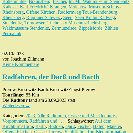
Boltenmühle
,
Braunsberg
,
Fischer
,
Im-Mu Waldmuseum-Stendenitz
,
Kalksee
,
Karl Friedrich/
,
Krangen
,
Molchow
,
Museum Schloss
Rheinsberg
,
Offene Kirchen
,
Radfernweg Tour-Brandenburg
,
Rheinsberg
,
Ruppiner Schweiz
,
Seen
,
Seen-Kultur-Radweg
,
Stendenitz
,
Tornowsee
,
Tucholsky Museum-Rheinsberg
,
Waldmuseum-Stendenitz
,
Zermützelsee
,
Zippelsförde
,
Zühlen
|
Permalink
02/10/2023
von Joachim Zillmann
Keine Kommentare
Radfahren, der Darß und Barth
Prerow-Bresewitz-Barth-BresewitzZingst-Prerow
Tourlänge:
55 Km
Die
Radtour
fand am 28.09.2023 statt
Weiterlesen
→
Kategorien:
2023
,
Alle Radtouren
,
Ostsee und Mecklenburg-
Vorpommern
,
Radfahren und . . .
| Schlagwörter:
Auf dem
Kirchturm/Turm
,
Barth
,
Bodden
,
Darß
,
Fischer
,
Hafen
,
Malerei
,
Offene Kirchen
,
Ostsee
,
Prerow
,
Schifffahrt
,
Touristeninformation
,