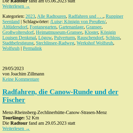
Die
Radtour
fand am 05.06.2023 statt
Weiterlesen
→
Kategorien:
2023
,
Alle Radtouren
,
Radfahren und . . .
,
Ruppiner
Seenland
| Schlagwörter:
/Luise; Königin von Preußen/
,
Altlüdersdorf
,
Fontanegarten
,
Gartenanlage
,
Gransee
,
Großwoltersdorf
,
Heimatmuseum-Gransee
,
Kloster
,
Königin
Louisen Denkmal
,
Lögow
,
Pulverturm
,
Rauschendorf
,
Schloss
,
Stadtbefestigung
,
Stechlinsee-Radweg
,
Werkshof Wolfsruh
,
Wolfsruh
|
Permalink
29/05/2023
von Joachim Zillmann
Keine Kommentare
Radfahren, die Canow-Runde und der
Fischer
Menz-Rheinsberg-Zechlinerhütte-Canow-Strasen-Menz
Tourlänge:
52 Km
Die
Radtour
fand am 29.05.2023 statt
Weiterlesen
→