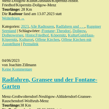
Menz-Dollgow-KultutGutshaus/Köpernitz-Histor.
Friedhof/Köpernitz-Dollgow-Menz
Tourlänge:
28 Km
Die
Radtour
fand am 13.07.2023 statt
Weiterlesen
→
Kategorien:
2023
,
Alle Radtouren
,
Radfahren und . . .
,
Ruppiner
Seenland
| Schlagwörter:
/Fontane; Theodor/
,
Dollgow
,
Dollgowersee
,
Histor.Friedhof
,
Köpernitz
,
KulturGutsHaus-
Köpernitz
,
Kulturort
,
Offene Kirchen
,
Offene Kirchen mit
Ausstellung
|
Permalink
04/06/2023
von Joachim Zillmann
Keine Kommentare
Radfahren, Gransee und der Fontane-
Garten
Menz-Großwoltersdorf-Neulögow-Altlüdersdorf-Gransee-
Rauschendorf-Wolfsruh-Menz
Tourlänge:
38 Km