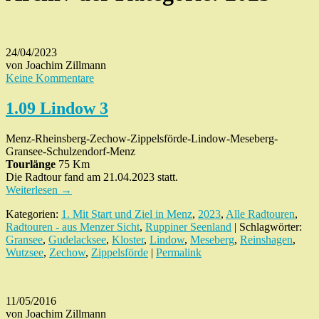
24/04/2023
von Joachim Zillmann
Keine Kommentare
1.09 Lindow 3
Menz-Rheinsberg-Zechow-Zippelsförde-Lindow-Meseberg-
Gransee-Schulzendorf-Menz
Tourlänge
75 Km
Die Radtour fand am 21.04.2023 statt.
Weiterlesen
→
Kategorien:
1. Mit Start und Ziel in Menz
,
2023
,
Alle Radtouren
,
Radtouren - aus Menzer Sicht
,
Ruppiner Seenland
| Schlagwörter:
Gransee
,
Gudelacksee
,
Kloster
,
Lindow
,
Meseberg
,
Reinshagen
,
Wutzsee
,
Zechow
,
Zippelsförde
|
Permalink
11/05/2016
von Joachim Zillmann