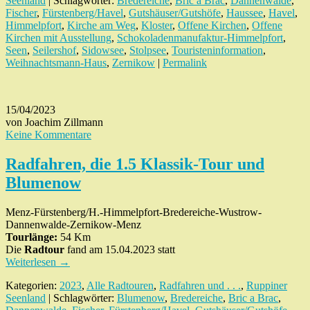
Seenland
| Schlagwörter:
Bredereiche
,
Bric a Brac
,
Dannenwalde
,
Fischer
,
Fürstenberg/Havel
,
Gutshäuser/Gutshöfe
,
Haussee
,
Havel
,
Himmelpfort
,
Kirche am Weg
,
Kloster
,
Offene Kirchen
,
Offene
Kirchen mit Ausstellung
,
Schokoladenmanufaktur-Himmelpfort
,
Seen
,
Seilershof
,
Sidowsee
,
Stolpsee
,
Touristeninformation
,
Weihnachtsmann-Haus
,
Zernikow
|
Permalink
15/04/2023
von Joachim Zillmann
Keine Kommentare
Radfahren, die 1.5 Klassik-Tour und
Blumenow
Menz-Fürstenberg/H.-Himmelpfort-Bredereiche-Wustrow-
Dannenwalde-Zernikow-Menz
Tourlänge:
54 Km
Die
Radtour
fand am 15.04.2023 statt
Weiterlesen
→
Kategorien:
2023
,
Alle Radtouren
,
Radfahren und . . .
,
Ruppiner
Seenland
| Schlagwörter:
Blumenow
,
Bredereiche
,
Bric a Brac
,