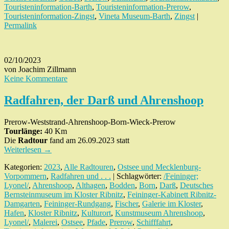
Touristeninformation-Barth
,
Touristeninformation-Prerow
,
Touristeninformation-Zingst
,
Vineta Museum-Barth
,
Zingst
|
Permalink
02/10/2023
von Joachim Zillmann
Keine Kommentare
Radfahren, der Darß und Ahrenshoop
Prerow-Weststrand-Ahrenshoop-Born-Wieck-Prerow
Tourlänge:
40 Km
Die
Radtour
fand am 26.09.2023 statt
Weiterlesen
→
Kategorien:
2023
,
Alle Radtouren
,
Ostsee und Mecklenburg-
Vorpommern
,
Radfahren und . . .
| Schlagwörter:
/Feininger;
Lyonel/
,
Ahrenshoop
,
Althagen
,
Bodden
,
Born
,
Darß
,
Deutsches
Bernsteinmuseum im Kloster Ribnitz
,
Feininger-Kabinett Ribnitz-
Damgarten
,
Feininger-Rundgang
,
Fischer
,
Galerie im Kloster
,
Hafen
,
Kloster Ribnitz
,
Kulturort
,
Kunstmuseum Ahrenshoop
,
Lyonel/
,
Malerei
,
Ostsee
,
Pfade
,
Prerow
,
Schifffahrt
,