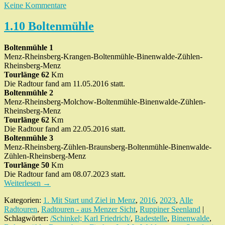
Keine Kommentare
1.10 Boltenmühle
Boltenmühle 1
Menz-Rheinsberg-Krangen-Boltenmühle-Binenwalde-Zühlen-
Rheinsberg-Menz
Tourlänge 62
Km
Die Radtour fand am 11.05.2016 statt.
Boltenmühle 2
Menz-Rheinsberg-Molchow-Boltenmühle-Binenwalde-Zühlen-
Rheinsberg-Menz
Tourlänge 62
Km
Die Radtour fand am 22.05.2016 statt.
Boltenmühle 3
Menz-Rheinsberg-Zühlen-Braunsberg-Boltenmühle-Binenwalde-
Zühlen-Rheinsberg-Menz
Tourlänge 50
Km
Die Radtour fand am 08.07.2023 statt.
Weiterlesen
→
Kategorien:
1. Mit Start und Ziel in Menz
,
2016
,
2023
,
Alle
Radtouren
,
Radtouren - aus Menzer Sicht
,
Ruppiner Seenland
|
Schlagwörter:
/Schinkel; Karl Friedrich/
,
Badestelle
,
Binenwalde
,