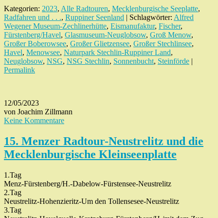
Kategorien:
2023
,
Alle Radtouren
,
Mecklenburgische Seeplatte
,
Radfahren und . . .
,
Ruppiner Seenland
| Schlagwörter:
Alfred
Wegener Museum-Zechlinerhütte
,
Eismanufaktur
,
Fischer
,
Fürstenberg/Havel
,
Glasmuseum-Neuglobsow
,
Groß Menow
,
Großer Boberowsee
,
Großer Glietzensee
,
Großer Stechlinsee
,
Havel
,
Menowsee
,
Naturpark Stechlin-Ruppiner Land
,
Neuglobsow
,
NSG
,
NSG Stechlin
,
Sonnenbucht
,
Steinförde
|
Permalink
12/05/2023
von Joachim Zillmann
Keine Kommentare
15. Menzer Radtour-Neustrelitz und die
Mecklenburgische Kleinseenplatte
1.Tag
Menz-Fürstenberg/H.-Dabelow-Fürstensee-Neustrelitz
2.Tag
Neustrelitz-Hohenzieritz-Um den Tollensesee-Neustrelitz
3.Tag