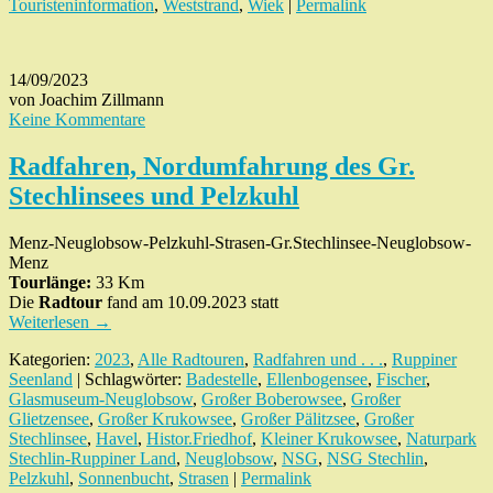
Touristeninformation
,
Weststrand
,
Wiek
|
Permalink
14/09/2023
von Joachim Zillmann
Keine Kommentare
Radfahren, Nordumfahrung des Gr.
Stechlinsees und Pelzkuhl
Menz-Neuglobsow-Pelzkuhl-Strasen-Gr.Stechlinsee-Neuglobsow-
Menz
Tourlänge:
33 Km
Die
Radtour
fand am 10.09.2023 statt
Weiterlesen
→
Kategorien:
2023
,
Alle Radtouren
,
Radfahren und . . .
,
Ruppiner
Seenland
| Schlagwörter:
Badestelle
,
Ellenbogensee
,
Fischer
,
Glasmuseum-Neuglobsow
,
Großer Boberowsee
,
Großer
Glietzensee
,
Großer Krukowsee
,
Großer Pälitzsee
,
Großer
Stechlinsee
,
Havel
,
Histor.Friedhof
,
Kleiner Krukowsee
,
Naturpark
Stechlin-Ruppiner Land
,
Neuglobsow
,
NSG
,
NSG Stechlin
,
Pelzkuhl
,
Sonnenbucht
,
Strasen
|
Permalink