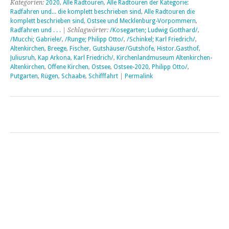
Kategorien:
2020
,
Alle Radtouren
,
Alle Radtouren der Kategorie:
Radfahren und... die komplett beschrieben sind
,
Alle Radtouren die
komplett beschrieben sind
,
Ostsee und Mecklenburg-Vorpommern
,
Radfahren und . . .
| Schlagwörter:
/Kosegarten; Ludwig Gotthard/
,
/Mucchi; Gabriele/
,
/Runge; Philipp Otto/
,
/Schinkel; Karl Friedrich/
,
Altenkirchen
,
Breege
,
Fischer
,
Gutshäuser/Gutshöfe
,
Histor.Gasthof
,
Juliusruh
,
Kap Arkona
,
Karl Friedrich/
,
Kirchenlandmuseum Altenkirchen-
Altenkirchen
,
Offene Kirchen
,
Ostsee
,
Ostsee-2020
,
Philipp Otto/
,
Putgarten
,
Rügen
,
Schaabe
,
Schifffahrt
|
Permalink