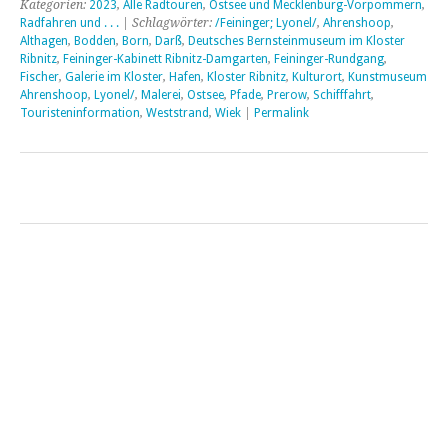
Kategorien:
2023
,
Alle Radtouren
,
Ostsee und Mecklenburg-Vorpommern
,
Radfahren und . . .
| Schlagwörter:
/Feininger; Lyonel/
,
Ahrenshoop
,
Althagen
,
Bodden
,
Born
,
Darß
,
Deutsches Bernsteinmuseum im Kloster
Ribnitz
,
Feininger-Kabinett Ribnitz-Damgarten
,
Feininger-Rundgang
,
Fischer
,
Galerie im Kloster
,
Hafen
,
Kloster Ribnitz
,
Kulturort
,
Kunstmuseum
Ahrenshoop
,
Lyonel/
,
Malerei
,
Ostsee
,
Pfade
,
Prerow
,
Schifffahrt
,
Touristeninformation
,
Weststrand
,
Wiek
|
Permalink