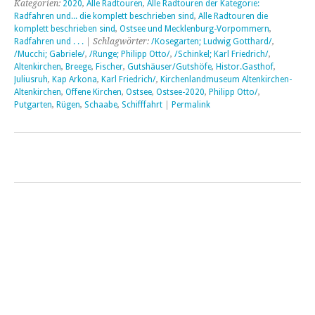
Kategorien:
2020
,
Alle Radtouren
,
Alle Radtouren der Kategorie:
Radfahren und... die komplett beschrieben sind
,
Alle Radtouren die
komplett beschrieben sind
,
Ostsee und Mecklenburg-Vorpommern
,
Radfahren und . . .
| Schlagwörter:
/Kosegarten; Ludwig Gotthard/
,
/Mucchi; Gabriele/
,
/Runge; Philipp Otto/
,
/Schinkel; Karl Friedrich/
,
Altenkirchen
,
Breege
,
Fischer
,
Gutshäuser/Gutshöfe
,
Histor.Gasthof
,
Juliusruh
,
Kap Arkona
,
Karl Friedrich/
,
Kirchenlandmuseum Altenkirchen-
Altenkirchen
,
Offene Kirchen
,
Ostsee
,
Ostsee-2020
,
Philipp Otto/
,
Putgarten
,
Rügen
,
Schaabe
,
Schifffahrt
|
Permalink