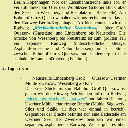
Berlin-Kopenhagen (vor der Eisenbahnstreche links ab), er
verläuft direkt am Ufer des Woblitzsee (schöner Blick über
den See nach Wesenberg und Rastplatz mit Badestelle). Am
Bahnhof Groß Quassow halten wir uns rechts und verlassen
den Radweg Berlin-Kopenhagen. Ab hier benutzen wir den
Radweg „
Mecklenburgischer Seenradweg
„, über Groß
Quassow (Gaststätte) und Lindenberg bis Neustrelitz. Die
Strecke von Wesenberg bis Neustrelitz ist zum größten Teil
ein separater Radweg (unterschiedliche Beläge:
Asphalt,Formsteine und Natur belassen), nur das Stück
zwischen Bahnhof Groß Quassow und Lindenberg ist eine
asphaltierte Landstraße (wenig befahren).
2. Tag
55
Km
Neustrelitz-Lindenberg-Groß Quassow-Useriner
Mühle-Zwenzow-Wesenberg 20 Km
Das Erste Stück bis zum Bahnhof Groß Quassow ist
genau wie der Hinweg. Wir bleiben auf dem Radweg
„
Mecklenburgischer Seenradweg
“ und fahren Richtung
Useriner Mühle, eine riesige Brache (Mühle, Sägewerk,
Silos und Ställe, all dies war einmal in betrieb).
Gegenüber der Brache befindet sich eine Badestelle am
Useriner See. Bis Zwenzow benutzen wir einen
separaten, asphaltierten Radweg. Weiter geht es über