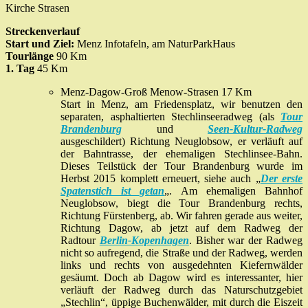
Kirche Strasen
Streckenverlauf
Start und Ziel:
Menz Infotafeln, am NaturParkHaus
Tourlänge
90 Km
1. Tag
45 Km
Menz-Dagow-Groß Menow-Strasen 17 Km
Start in Menz, am Friedensplatz, wir benutzen den
separaten, asphaltierten Stechlinseeradweg (als
Tour
Brandenburg
und
Seen-Kultur-Radweg
ausgeschildert) Richtung Neuglobsow, er verläuft auf
der Bahntrasse, der ehemaligen Stechlinsee-Bahn.
Dieses Teilstück der Tour Brandenburg wurde im
Herbst 2015 komplett erneuert, siehe auch „
Der erste
Spatenstich ist getan
„. Am ehemaligen Bahnhof
Neuglobsow, biegt die Tour Brandenburg rechts,
Richtung Fürstenberg, ab. Wir fahren gerade aus weiter,
Richtung Dagow, ab jetzt auf dem Radweg der
Radtour
Berlin-Kopenhagen
. Bisher war der Radweg
nicht so aufregend, die Straße und der Radweg, werden
links und rechts von ausgedehnten Kiefernwälder
gesäumt. Doch ab Dagow wird es interessanter, hier
verläuft der Radweg durch das Naturschutzgebiet
„Stechlin“, üppige Buchenwälder, mit durch die Eiszeit