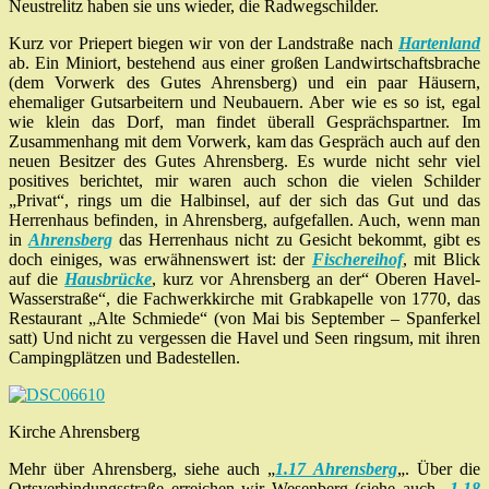
Neustrelitz haben sie uns wieder, die Radwegschilder.
Kurz vor Priepert biegen wir von der Landstraße nach
Hartenland
ab. Ein Miniort, bestehend aus einer großen Landwirtschaftsbrache
(dem Vorwerk des Gutes Ahrensberg) und ein paar Häusern,
ehemaliger Gutsarbeitern und Neubauern. Aber wie es so ist, egal
wie klein das Dorf, man findet überall Gesprächspartner. Im
Zusammenhang mit dem Vorwerk, kam das Gespräch auch auf den
neuen Besitzer des Gutes Ahrensberg. Es wurde nicht sehr viel
positives berichtet, mir waren auch schon die vielen Schilder
„Privat“, rings um die Halbinsel, auf der sich das Gut und das
Herrenhaus befinden, in Ahrensberg, aufgefallen. Auch, wenn man
in
Ahrensberg
das Herrenhaus nicht zu Gesicht bekommt, gibt es
doch einiges, was erwähnenswert ist: der
Fischereihof
, mit Blick
auf die
Hausbrücke
, kurz vor Ahrensberg an der“ Oberen Havel-
Wasserstraße“, die Fachwerkkirche mit Grabkapelle von 1770, das
Restaurant „Alte Schmiede“ (von Mai bis September – Spanferkel
satt) Und nicht zu vergessen die Havel und Seen ringsum, mit ihren
Campingplätzen und Badestellen.
Kirche Ahrensberg
Mehr über Ahrensberg, siehe auch „
1.17 Ahrensberg
„. Über die
Ortsverbindungsstraße erreichen wir Wesenberg (siehe auch „
1.18