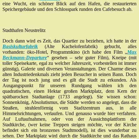
eine Wucht, ein schöner Blick auf den Hafen, die restaurierten
Speichergebäude und den Schlosspark runden den Cafebesuch ab.
Stadthafen Neustrelitz
Doch dann wird es Zeit, das Quartier zu beziehen, ich hatte in der
Basiskulturfabrik
(Alte Kachelofenfabrik) gebucht, alles
vorhanden: öko-Hotel, Programmkino (ich habe den Film „
Max
Beckmann-Departure
“ gesehen – sehr guter Film), Kneipe (mit
toller Speisekarte, egal zu welcher Jahreszeit, vorbestellen ist immer
günstig), Galerie und diversen Veranstaltungen. Der Charme dieses
alten Industriedenkmals zieht jeden Besucher in seinen Bann. Doch
der Tag ist noch jung und es gilt die Stadt zu erkunden. Als
Ausgangspunkt für unseren Rundgang wählen ich den
quadratischen, einen Hektar großen Marktplatz, dem Kern der
spätbarocken Stadtanlage (1733 angelegt). Sie wissen schon:
Sonnenkönig, Absolutismus, die Städte werden so angelegt, dass die
Straßen, strahlenförmig vom Stadtzentrum aus, in alle
Himmelsrichtungen, verlaufen. Und genauso wurde hier verfahren.
Auf Luftaufnahmen, oder von der Aussichtsplattform der
Stadtkirche, (wer keine Treppen steigen möchte, vor der Kirche
befindet sich ein bronzenes Stadtmodell), ist dies wunderbar zu
sehen. Der Marktplatz wird durch die Stadtkirche und das Rathaus