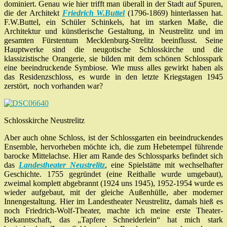
dominiert. Genau wie hier trifft man überall in der Stadt auf Spuren,
die der Architekt
Friedrich W.Buttel
(1796-1869) hinterlassen hat.
F.W.Buttel, ein Schüler Schinkels, hat im starken Maße, die
Architektur und künstlerische Gestaltung, in Neustrelitz und im
gesamten Fürstentum Mecklenburg-Strelitz beeinflusst. Seine
Hauptwerke sind die neugotische Schlosskirche und die
klassizistische Orangerie, sie bilden mit dem schönen Schlosspark
eine beeindruckende Symbiose. Wie muss alles gewirkt haben als
das Residenzschloss, es wurde in den letzte Kriegstagen 1945
zerstört, noch vorhanden war?
Schlosskirche Neustrelitz
Aber auch ohne Schloss, ist der Schlossgarten ein beeindruckendes
Ensemble, hervorheben möchte ich, die zum Hebetempel führende
barocke Mittelachse. Hier am Rande des Schlossparks befindet sich
das
Landestheater Neustrelitz
, eine Spielstätte mit wechselhafter
Geschichte. 1755 gegründet (eine Reithalle wurde umgebaut),
zweimal komplett abgebrannt (1924 uns 1945), 1952-1954 wurde es
wieder aufgebaut, mit der gleiche Außenhülle, aber moderner
Innengestaltung. Hier im Landestheater Neustrelitz, damals hieß es
noch Friedrich-Wolf-Theater, machte ich meine erste Theater-
Bekanntschaft, das „Tapfere Schneiderlein“ hat mich stark