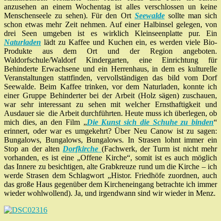
anzusehen an einem Wochentag ist alles verschlossen un keine
Menschenseele zu sehen). Für den Ort
Seewalde
sollte man sich
schon etwas mehr Zeit nehmen. Auf einer Halbinsel gelegen, von
drei Seen umgeben ist es wirklich Kleinseenplatte pur. Ein
Naturladen
lädt zu Kaffee und Kuchen ein, es werden viele Bio-
Produkte aus dem Ort und der Region angeboten.
Waldorfschule/Waldorf Kindergarten, eine Einrichtung für
Behinderte Erwachsene und ein Herrenhaus, in dem es kulturelle
Veranstaltungen stattfinden, vervollständigen das bild vom Dorf
Seewalde. Beim Kaffee trinken, vor dem Naturladen, konnte ich
einer Gruppe Behinderter bei der Arbeit (Holz sägen) zuschauen,
war sehr interessant zu sehen mit welcher Ernsthaftigkeit und
Ausdauer sie die Arbeit durchführten. Heute muss ich überlegen, ob
mich dies, an den Film „
Die Kunst sich die Schuhe zu binden
“
erinnert, oder war es umgekehrt? Über Neu Canow ist zu sagen:
Bungalows, Bungalows, Bungalows. In Strasen lohnt immer ein
Stop an der alten
Dorfkirche
(Fachwerk, der Turm ist nicht mehr
vorhanden, es ist eine „Offene Kirche“, somit ist es auch möglich
das Innere zu besichtigen, alte Grabkreuze rund um die Kirche – ich
werde Strasen dem Schlagwort „Histor. Friedhöfe zuordnen, auch
das große Haus gegenüber dem Kircheneingang betrachte ich immer
wieder wohlwollend). Ja, und irgendwann sind wir wieder in Menz.