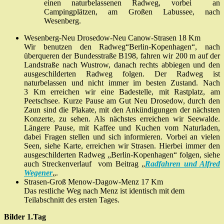
einen naturbelassenen Radweg, vorbei an
Campingplätzen, am Großen Labussee, nach
Wesenberg.
Wesenberg-Neu Drosedow-Neu Canow-Strasen 18 Km
Wir benutzen den Radweg“Berlin-Kopenhagen“, nach
überqueren der Bundesstraße B198, fahren wir 200 m auf der
Landstraße nach Wustrow, danach rechts abbiegen und den
ausgeschilderten Radweg folgen. Der Radweg ist
naturbelassen und nicht immer im besten Zustand. Nach
3 Km erreichen wir eine Badestelle, mit Rastplatz, am
Peetschsee. Kurze Pause am Gut Neu Drosedow, durch den
Zaun sind die Plakate, mit den Ankündigungen der nächsten
Konzerte, zu sehen. Als nächstes erreichen wir Seewalde.
Längere Pause, mit Kaffee und Kuchen vom Naturladen,
dabei Fragen stellen und sich informieren. Vorbei an vielen
Seen, siehe Karte, erreichen wir Strasen. Hierbei immer den
ausgeschilderten Radweg „Berlin-Kopenhagen“ folgen, siehe
auch Streckenverlauf vom Beitrag „
Radfahren und Alfred
Wegener
„.
Strasen-Groß Menow-Dagow-Menz 17 Km
Das restliche Weg nach Menz ist identisch mit dem
Teilabschnitt des ersten Tages.
Bilder 1.Tag