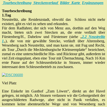
Tourbeschreibung
Streckenverlauf
Bilder
Karte
Ergänzungen
Tourbeschreibung
1.Tag
Neustrelitz, alte Residenzstadt, obwohl das Schloss nicht mehr
existiert, gibt es viel zu sehen und erkunden.
Für dem Radfahrer, der sich von Menz aus, dorthin auf den Weg
macht, bieten sich zwei Strecken an, die erste verläuft über
Fürstenberg/H., Dabelow und Fürstensee (siehe „
2.2 Neustrelitz
1
„), die von mir gewählte Strecke, verläuft über Ahrensberg,
Wesenberg nach Neustrelitz, und man kann sie, mit Fug und Recht,
als Tour „Durch die Mecklenburgische Kleinseenplatte“ bezeichnet,
zumal es eine unterschiedliche Hin- und Rücktour gibt, außerdem ist
viel Zeit eingeplant, eben eine Tour mit Übernachtung. Nach 16 Km
erste Pause auf der Schleusenbrücke in Strasen, immer wieder
interessant dem Schleusenbetrieb zu zuschauen.
Viel Platz
Eine Einkehr im Gasthof „Zum Löwen“, direkt an der Havel
gelegen, ist möglich. Ab Strasen verlassen wir die Geborgenheit der
ausgeschilderten Radwege, aber nicht in Panik verfallen, es
kommen keine abenteuerliche Wege und von Wesenberg nach