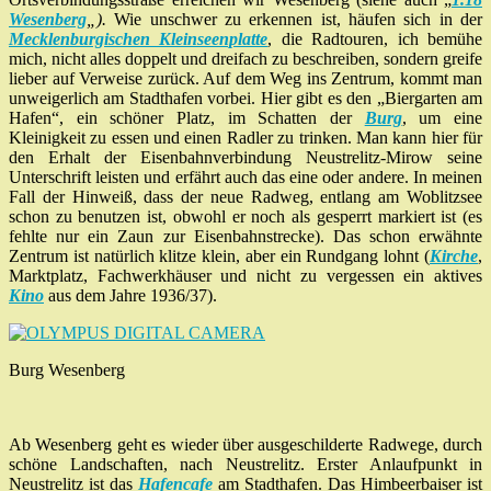
Wesenberg
„).
Wie unschwer zu erkennen ist, häufen sich in der
Mecklenburgischen Kleinseenplatte
, die Radtouren, ich bemühe
mich, nicht alles doppelt und dreifach zu beschreiben, sondern greife
lieber auf Verweise zurück. Auf dem Weg ins Zentrum, kommt man
unweigerlich am Stadthafen vorbei. Hier gibt es den „Biergarten am
Hafen“, ein schöner Platz, im Schatten der
Burg
, um eine
Kleinigkeit zu essen und einen Radler zu trinken. Man kann hier für
den Erhalt der Eisenbahnverbindung Neustrelitz-Mirow seine
Unterschrift leisten und erfährt auch das eine oder andere. In meinen
Fall der Hinweiß, dass der neue Radweg, entlang am Woblitzsee
schon zu benutzen ist, obwohl er noch als gesperrt markiert ist (es
fehlte nur ein Zaun zur Eisenbahnstrecke). Das schon erwähnte
Zentrum ist natürlich klitze klein, aber ein Rundgang lohnt (
Kirche
,
Marktplatz, Fachwerkhäuser und nicht zu vergessen ein aktives
Kino
aus dem Jahre 1936/37).
Burg Wesenberg
Ab Wesenberg geht es wieder über ausgeschilderte Radwege, durch
schöne Landschaften, nach Neustrelitz. Erster Anlaufpunkt in
Neustrelitz ist das
Hafencafe
am Stadthafen. Das Himbeerbaiser ist