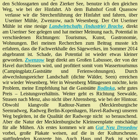
den Schlossgarten und den Zierker See, benutze ich den gleichen
Weg, wie bei der Hinfahrt. Ab dem Bahnhof Groß Quassow
verlasse wir die Strechenführung der Hinfahrt und fahren, über
Useriner Mühle, Zwenzow, nach Wesenberg. Der Ort Useriner
Mühle ist eine riesige
Landwirtschafts (Industrie) Brache
, direkt
am Useriner See gelegen und hat meiner Meinung nach, Potential in
verschiedenen Richtungen: Tourismus, Kunst, Gastronomie,
Wohnungen. Bei meinen Recherchen zum Beitrag musste ich
erfahren, dass die Fachwerkhalle des Sägewerkes, im Sommer 2014
abgebrannt ist. Schade, das Potential ist wieder etwas kleiner
geworden.
Zwenzow
liegt direkt am Großen Labussee, der von der
Havel durchflossen wird, und profitiert somit vom Wassertourismus
(Campingplatz,Gaststätte und Ferienwohnungen). Durch
abwechslungsreicher Landschaft (dichte Wälder, Seen) erreichen
wir wieder Wesenberg. Wer in Wesenberg Mittagessen möchte, kein
Problem, meine Empfehlung hat die Gaststätte
Bodinka
, sehr gutes
Preis – Leistungsverhältnis. Weiter geht es Richtung Seewalde,
Strasen nach Menz, also nicht über Ahrensberg, wie bei der Hintour.
Obwohl klangvolle Radtour-Namen (Mecklenburgische
Seenradweg, Radweg Berlin-Kopenhagen, Havel-Radweg) unseren
Weg begleiten, ist die Qualität der Radwege nicht so berauschend.
Aber die Natur der Mecklenburgische Kleinseenplatte entschädigt
für alle Mühen. Als erstes kommen wir am
Gut Neu Drosedow
vorbei, große Plakate weisen, auf die in der Kulturscheune,
stattfindenden Konzerte hin. Auch Haus und Park ist schön