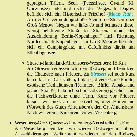
geprägten Tälern, Seen (Peetschsee, Gr-und Kl.
Gliezensee) links und rechts des Weges. In Dagow
befindet sich ein Historischer Friedhof (
Metas Ruh
).
An der Ortsverbindungsstraße Steinförde-Strasen über
Groß Menow, biegen wir links ab und benutzen diese,
wenig befahrende Straße bis Strasen. Immer der
Ausschilderung „Berlin-Kopenhagen“ nach, Richtung
Norden, nach Kopenhagen. In Groß Menow befindet
sich ein Campingplatz, mit Cafe/Imbiss direkt am
Ellenbogensee
Strasen-Hartenland-Ahrensberg-Wesenberg 15 Km
Ab Strasen verlassen wir den Radweg und benutzen
die Chaussee nach Priepert. Zu
Strasen
sei noch kurz
bemerkt: drei Gaststätten, Imbisse, diverse Unterkünfte,
exotische Tierhaltungen (Renntiere, Büffel, Alpaka und
ja,auchStrauße, habe ich schon stolzieren) gesehen und
die Fachwerkkirche ohne Turm. Kurz vor Priepert
biegen wir links ab und erreichen, über Hartenland
(Vorwerk des Gutes Ahrensberg), den Ort Ahrensberg.
Nach weiteren 5 Km erreichen wir Wesenberg
Wesenberg-Groß Quassow-Lindenberg-
Neustrelitz
13 Km
Ab Wesenberg benutzen wir wieder Radwege mit ihren
Ausschilderungen. Weiter geht es wieder auf den Radweg