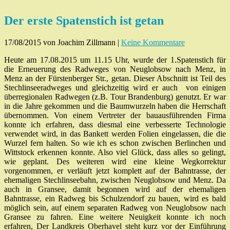
Der erste Spatenstich ist getan
17/08/2015
von Joachim Zillmann
|
Keine Kommentare
Heute am 17.08.2015 um 11.15 Uhr, wurde der 1.Spatenstich für
die Erneuerung des Radweges von Neuglobsow nach Menz, in
Menz an der Fürstenberger Str., getan. Dieser Abschnitt ist Teil des
Stechlinseeradweges und gleichzeitig wird er auch von einigen
überregionalen Radwegen (z.B. Tour Brandenburg) genutzt. Er war
in die Jahre gekommen und die Baumwurzeln haben die Herrschaft
übernommen. Von einem Vertreter der bauausführenden Firma
konnte ich erfahren, dass diesmal eine verbesserte Technologie
verwendet wird, in das Bankett werden Folien eingelassen, die die
Wurzel fern halten. So wie ich es schon zwischen Berlinchen und
Wittstock erkennen konnte. Also viel Glück, dass alles so gelingt,
wie geplant. Des weiteren wird eine kleine Wegkorrektur
vorgenommen, er verläuft jetzt komplett auf der Bahntrasse, der
ehemaligen Stechlinseebahn, zwischen Neuglobsow und Menz. Da
auch in Gransee, damit begonnen wird auf der ehemaligen
Bahntrasse, ein Radweg bis Schulzendorf zu bauen, wird es bald
möglich sein, auf einem separaten Radweg von Neuglobsow nach
Gransee zu fahren. Eine weitere Neuigkeit konnte ich noch
erfahren, Der Landkreis Oberhavel steht kurz vor der Einführung