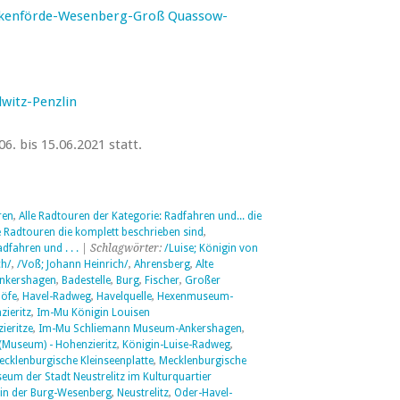
ankenförde-Wesenberg-Groß Quassow-
lwitz-Penzlin
6. bis 15.06.2021 statt.
ren
,
Alle Radtouren der Kategorie: Radfahren und... die
e Radtouren die komplett beschrieben sind
,
dfahren und . . .
| Schlagwörter:
/Luise; Königin von
ch/
,
/Voß; Johann Heinrich/
,
Ahrensberg
,
Alte
nkershagen
,
Badestelle
,
Burg
,
Fischer
,
Großer
öfe
,
Havel-Radweg
,
Havelquelle
,
Hexenmuseum-
zieritz
,
Im-Mu Königin Louisen
ieritze
,
Im-Mu Schliemann Museum-Ankershagen
,
(Museum) - Hohenzieritz
,
Königin-Luise-Radweg
,
ecklenburgische Kleinseenplatte
,
Mecklenburgische
eum der Stadt Neustrelitz im Kulturquartier
n der Burg-Wesenberg
,
Neustrelitz
,
Oder-Havel-