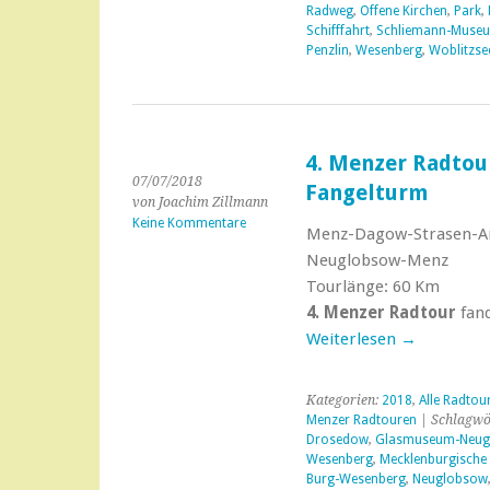
Radweg
,
Offene Kirchen
,
Park
,
Schifffahrt
,
Schliemann-Muse
Penzlin
,
Wesenberg
,
Woblitzse
4. Menzer Radtou
07/07/2018
Fangelturm
von Joachim Zillmann
Keine Kommentare
Menz-Dagow-Strasen-A
Neuglobsow-Menz
Tourlänge: 60 Km
4. Menzer Radtour
fand
Weiterlesen
→
Kategorien:
2018
,
Alle Radtou
Menzer Radtouren
| Schlagwö
Drosedow
,
Glasmuseum-Neug
Wesenberg
,
Mecklenburgische 
Burg-Wesenberg
,
Neuglobsow