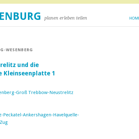
DENBURG
planen erleben teilen
HOM
RG-WESENBERG
elitz und die
 Kleinseenplatte 1
nberg-Groß Trebbow-Neustrelitz
z-Peckatel-Ankershagen-Havelquelle-
/Zug