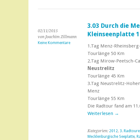
3.03 Durch die M
02/11/2015
Kleinseenplatte 1
von Joachim Zillmann
Keine Kommentare
1.Tag Menz-Rheinsberg-
Tourlänge 50 Km
2.Tag Mirow-Peetsch-C
Neustrelitz
Tourlänge 45 Km
3.Tag Neustrelitz-Hohen
Menz
Tourlänge 55 Km
Die Radtour fand am 11.0
Weiterlesen
→
Kategorien:
2012
,
3. Radtour
Mecklenburgische Seeplatte
,
R