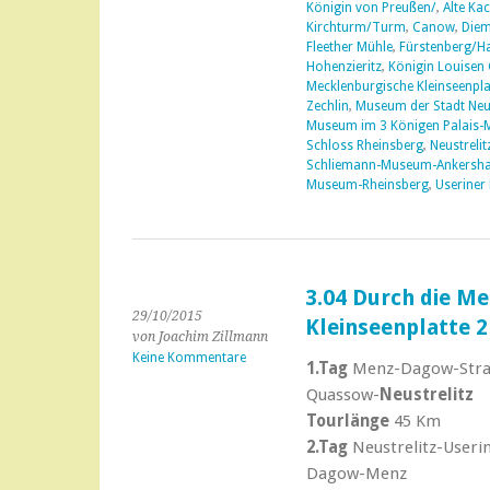
Königin von Preußen/
,
Alte Kac
Kirchturm/Turm
,
Canow
,
Diem
Fleether Mühle
,
Fürstenberg/Ha
Hohenzieritz
,
Königin Louisen 
Mecklenburgische Kleinseenpla
Zechlin
,
Museum der Stadt Neust
Museum im 3 Königen Palais-
Schloss Rheinsberg
,
Neustrelit
Schliemann-Museum-Ankersh
Museum-Rheinsberg
,
Useriner
3.04 Durch die M
29/10/2015
Kleinseenplatte 2
von Joachim Zillmann
Keine Kommentare
1.Tag
Menz-Dagow-Stra
Quassow-
Neustrelitz
Tourlänge
45 Km
2.Tag
Neustrelitz-User
Dagow-Menz