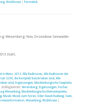
erg
,
Woblitzsee
|
Permalink
erg-Wesenberg-Neu Drosedow-Seewalde-
013 statt.
el in Menz
,
2013
,
Alle Radtouren
,
Alle Radtouren der
zer Sicht, die komplett beschrieben sind
,
Alle
ieben sind
,
Ergänzungen
,
Mecklenburgische Seeplatte
,
 Schlagwörter:
Ahrensberg
,
Ergänzungen
,
Fischer
,
urg-Wesenberg
,
Mecklenburgische Kleinseenplatte
,
rg
,
Musik
,
Musik zum hören
,
Oder-Havel-Radweg
,
Seen
,
risteninformation
,
Wesenberg
,
Woblitzsee
|