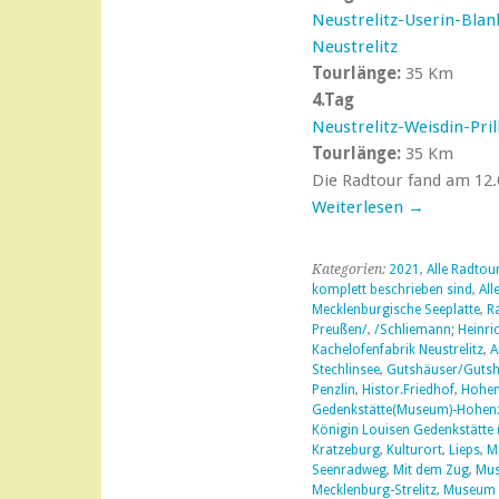
Neustrelitz-Userin-Bl
Neustrelitz
Tourlänge:
35 Km
4.Tag
Neustrelitz-Weisdin-Pril
Tourlänge:
35 Km
Die Radtour fand am 12.0
Weiterlesen
→
Kategorien:
2021
,
Alle Radtou
komplett beschrieben sind
,
All
Mecklenburgische Seeplatte
,
Ra
Preußen/
,
/Schliemann; Heinri
Kachelofenfabrik Neustrelitz
,
A
Stechlinsee
,
Gutshäuser/Gutsh
Penzlin
,
Histor.Friedhof
,
Hohen
Gedenkstätte(Museum)-Hohenz
Königin Louisen Gedenkstätte 
Kratzeburg
,
Kulturort
,
Lieps
,
M
Seenradweg
,
Mit dem Zug
,
Mus
Mecklenburg-Strelitz
,
Museum i