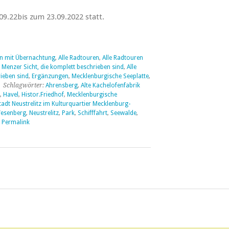
09.22bis zum 23.09.2022 statt.
en mit Übernachtung
,
Alle Radtouren
,
Alle Radtouren
 Menzer Sicht, die komplett beschrieben sind
,
Alle
ieben sind
,
Ergänzungen
,
Mecklenburgische Seeplatte
,
 Schlagwörter:
Ahrensberg
,
Alte Kachelofenfabrik
,
Havel
,
Histor.Friedhof
,
Mecklenburgische
dt Neustrelitz im Kulturquartier Mecklenburg-
Wesenberg
,
Neustrelitz
,
Park
,
Schifffahrt
,
Seewalde
,
|
Permalink