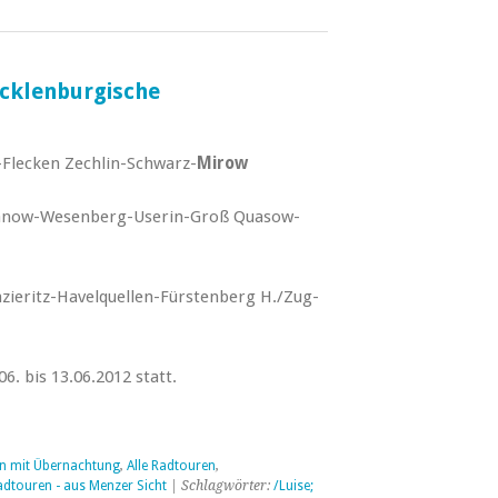
ecklenburgische
Flecken Zechlin-Schwarz-
Mirow
anow-Wesenberg-Userin-Groß Quasow-
zieritz-Havelquellen-Fürstenberg H./Zug-
6. bis 13.06.2012 statt.
en mit Übernachtung
,
Alle Radtouren
,
adtouren - aus Menzer Sicht
| Schlagwörter:
/Luise;