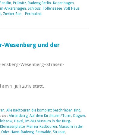
Penzlin
,
Prillwitz
,
Radweg Berlin- Kopenhagen
,
um-Ankershagen
,
Schloss
,
Tollensesee
,
Voß Haus
e
,
Zierker See
|
Permalink
r-Wesenberg und der
rensberg-Wesenberg–Strasen-
 am 1. Juli 2018 statt.
ren
,
Alle Radtouren die komplett beschrieben sind
,
rter:
Ahrensberg
,
Auf dem Kirchturm/Turm
,
Dagow
,
lobsow
,
Havel
,
Im-Mu Museum in der Burg-
Kleinseenplatte
,
Menzer Radtouren
,
Museum in der
,
Oder-Havel-Radweg
,
Seewalde
,
Strasen
,