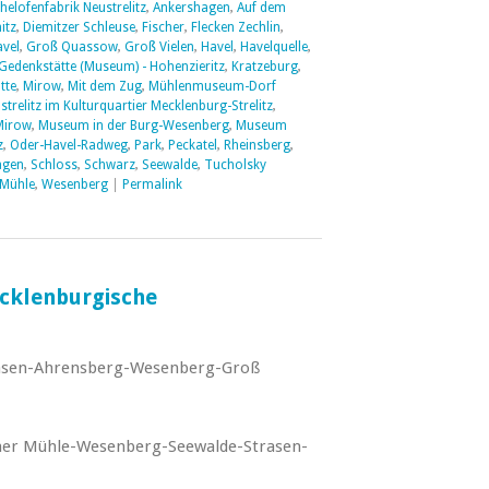
helofenfabrik Neustrelitz
,
Ankershagen
,
Auf dem
itz
,
Diemitzer Schleuse
,
Fischer
,
Flecken Zechlin
,
vel
,
Groß Quassow
,
Groß Vielen
,
Havel
,
Havelquelle
,
Gedenkstätte (Museum) - Hohenzieritz
,
Kratzeburg
,
tte
,
Mirow
,
Mit dem Zug
,
Mühlenmuseum-Dorf
relitz im Kulturquartier Mecklenburg-Strelitz
,
Mirow
,
Museum in der Burg-Wesenberg
,
Museum
z
,
Oder-Havel-Radweg
,
Park
,
Peckatel
,
Rheinsberg
,
agen
,
Schloss
,
Schwarz
,
Seewalde
,
Tucholsky
 Mühle
,
Wesenberg
|
Permalink
ecklenburgische
sen-Ahrensberg-Wesenberg-Groß
iner Mühle-Wesenberg-Seewalde-Strasen-