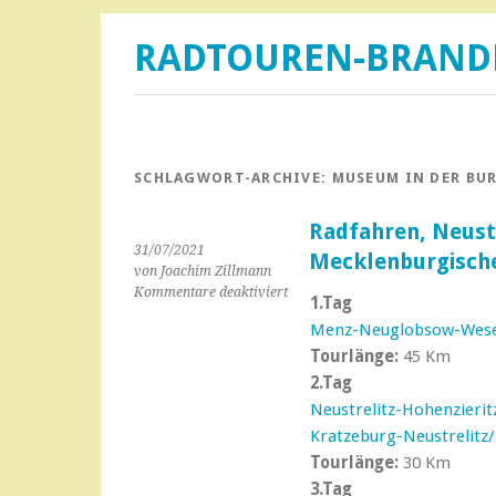
RADTOUREN-BRAN
SCHLAGWORT-ARCHIVE:
MUSEUM IN DER BU
Radfahren, Neustr
31/07/2021
Mecklenburgische
von Joachim Zillmann
für
Kommentare deaktiviert
1.Tag
Radfahren,
Menz-Neuglobsow-Wese
Neustrelitz
und
Tourlänge:
45 Km
die
2.Tag
Mecklenburgische
Neustrelitz-Hohenzierit
Kleinseenplatte
Kratzeburg-Neustrelitz
1
Tourlänge:
30 Km
3.Tag