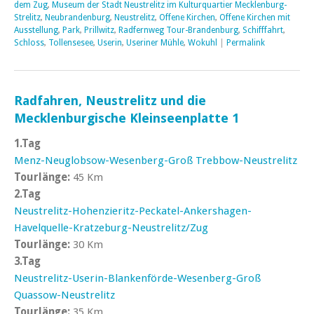
dem Zug
,
Museum der Stadt Neustrelitz im Kulturquartier Mecklenburg-
Strelitz
,
Neubrandenburg
,
Neustrelitz
,
Offene Kirchen
,
Offene Kirchen mit
Ausstellung
,
Park
,
Prillwitz
,
Radfernweg Tour-Brandenburg
,
Schifffahrt
,
Schloss
,
Tollensesee
,
Userin
,
Useriner Mühle
,
Wokuhl
|
Permalink
Radfahren, Neustrelitz und die
Mecklenburgische Kleinseenplatte 1
1.Tag
Menz-Neuglobsow-Wesenberg-Groß Trebbow-Neustrelitz
Tourlänge:
45 Km
2.Tag
Neustrelitz-Hohenzieritz-Peckatel-Ankershagen-
Havelquelle-Kratzeburg-Neustrelitz/Zug
Tourlänge:
30 Km
3.Tag
Neustrelitz-Userin-Blankenförde-Wesenberg-Groß
Quassow-Neustrelitz
Tourlänge:
35 Km