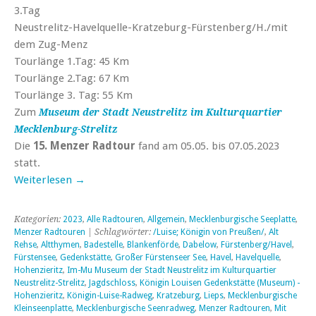
3.Tag
Neustrelitz-Havelquelle-Kratzeburg-Fürstenberg/H./mit
dem Zug-Menz
Tourlänge 1.Tag: 45 Km
Tourlänge 2.Tag: 67 Km
Tourlänge 3. Tag: 55 Km
Zum
Museum der Stadt Neustrelitz im Kulturquartier
Mecklenburg-Strelitz
Die
15. Menzer Radtour
fand am 05.05. bis 07.05.2023
statt.
Weiterlesen
→
Kategorien:
2023
,
Alle Radtouren
,
Allgemein
,
Mecklenburgische Seeplatte
,
Menzer Radtouren
| Schlagwörter:
/Luise; Königin von Preußen/
,
Alt
Rehse
,
Altthymen
,
Badestelle
,
Blankenförde
,
Dabelow
,
Fürstenberg/Havel
,
Fürstensee
,
Gedenkstätte
,
Großer Fürstenseer See
,
Havel
,
Havelquelle
,
Hohenzieritz
,
Im-Mu Museum der Stadt Neustrelitz im Kulturquartier
Neustrelitz-Strelitz
,
Jagdschloss
,
Königin Louisen Gedenkstätte (Museum) -
Hohenzieritz
,
Königin-Luise-Radweg
,
Kratzeburg
,
Lieps
,
Mecklenburgische
Kleinseenplatte
,
Mecklenburgische Seenradweg
,
Menzer Radtouren
,
Mit