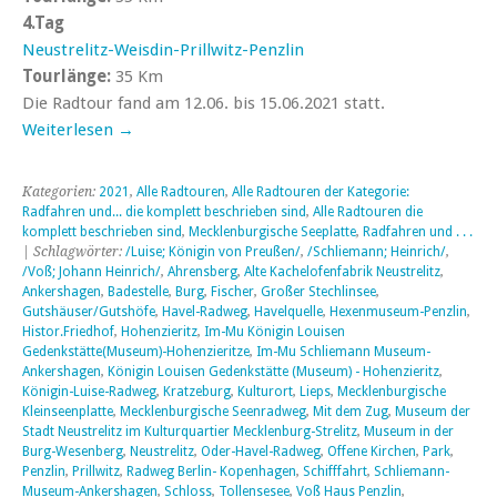
4.Tag
Neustrelitz-Weisdin-Prillwitz-Penzlin
Tourlänge:
35 Km
Die Radtour fand am 12.06. bis 15.06.2021 statt.
Weiterlesen
→
Kategorien:
2021
,
Alle Radtouren
,
Alle Radtouren der Kategorie:
Radfahren und... die komplett beschrieben sind
,
Alle Radtouren die
komplett beschrieben sind
,
Mecklenburgische Seeplatte
,
Radfahren und . . .
| Schlagwörter:
/Luise; Königin von Preußen/
,
/Schliemann; Heinrich/
,
/Voß; Johann Heinrich/
,
Ahrensberg
,
Alte Kachelofenfabrik Neustrelitz
,
Ankershagen
,
Badestelle
,
Burg
,
Fischer
,
Großer Stechlinsee
,
Gutshäuser/Gutshöfe
,
Havel-Radweg
,
Havelquelle
,
Hexenmuseum-Penzlin
,
Histor.Friedhof
,
Hohenzieritz
,
Im-Mu Königin Louisen
Gedenkstätte(Museum)-Hohenzieritze
,
Im-Mu Schliemann Museum-
Ankershagen
,
Königin Louisen Gedenkstätte (Museum) - Hohenzieritz
,
Königin-Luise-Radweg
,
Kratzeburg
,
Kulturort
,
Lieps
,
Mecklenburgische
Kleinseenplatte
,
Mecklenburgische Seenradweg
,
Mit dem Zug
,
Museum der
Stadt Neustrelitz im Kulturquartier Mecklenburg-Strelitz
,
Museum in der
Burg-Wesenberg
,
Neustrelitz
,
Oder-Havel-Radweg
,
Offene Kirchen
,
Park
,
Penzlin
,
Prillwitz
,
Radweg Berlin- Kopenhagen
,
Schifffahrt
,
Schliemann-
Museum-Ankershagen
,
Schloss
,
Tollensesee
,
Voß Haus Penzlin
,