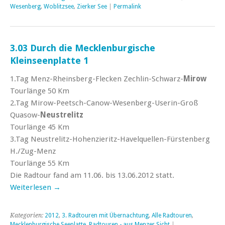
Wesenberg
,
Woblitzsee
,
Zierker See
|
Permalink
3.03 Durch die Mecklenburgische
Kleinseenplatte 1
1.Tag Menz-Rheinsberg-Flecken Zechlin-Schwarz-
Mirow
Tourlänge 50 Km
2.Tag Mirow-Peetsch-Canow-Wesenberg-Userin-Groß
Quasow-
Neustrelitz
Tourlänge 45 Km
3.Tag Neustrelitz-Hohenzieritz-Havelquellen-Fürstenberg
H./Zug-Menz
Tourlänge 55 Km
Die Radtour fand am 11.06. bis 13.06.2012 statt.
Weiterlesen
→
Kategorien:
2012
,
3. Radtouren mit Übernachtung
,
Alle Radtouren
,
Mecklenburgische Seeplatte
,
Radtouren - aus Menzer Sicht
|