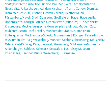
Schlagwörter:
/Luise; Königin von Preußen/
,
Alte Kachelofenfabrik
Neustrelitz
,
Ankershagen
,
Auf dem Kirchturm/Turm
,
Canow
,
Diemitz
,
Diemitzer Schleuse
,
Fischer
,
Flecken Zechlin
,
Fleether Mühle
,
Fürstenberg/Havel
,
Groß Quassow
,
Groß Vielen
,
Havel
,
Havelquelle
,
Hohenzieritz
,
Königin Louisen Gedenkstätte (Museum) - Hohenzieritz
,
Kratzeburg
,
Mecklenburgische Kleinseenplatte
,
Mirow
,
Mit dem Zug
,
Mühlenmuseum-Dorf Zechlin
,
Museum der Stadt Neustrelitz im
Kulturquartier Mecklenburg-Strelitz
,
Museum im 3 Königen Palais-Mirow
,
Museum in der Burg-Wesenberg
,
Museum Schloss Rheinsberg
,
Neustrelitz
,
Oder-Havel-Radweg
,
Park
,
Peckatel
,
Rheinsberg
,
Schliemann-Museum-
Ankershagen
,
Schloss
,
Schwarz
,
Seewalde
,
Tucholsky Museum-
Rheinsberg
,
Useriner Mühle
,
Wesenberg
|
Permalink