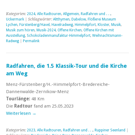
Kategorien:
2024
,
Alle Radtouren
,
Allgemein
,
Radfahren und . . .
,
Uckermark
| Schlagwörter:
Altthymen
,
Dabelow
,
Flößerei Museum
Lychen
,
Fürstenberg/Havel
,
Havelradweg
,
Himmelpfort
,
Kloster
,
Musik
,
Musik zum hören
,
Musik-2024
,
Offene Kirchen
,
Offene Kirchen mit
Ausstellung
,
Schokoladenmanufaktur-Himmelpfort
,
Weihnachtsmann-
Radweg
|
Permalink
Radfahren, die 1.5 Klassik-Tour und die Kirche
am Weg
Menz-Fürstenberg/H.-Himmelpfort-Bredereiche-
Dannenwalde-Zernikow-Menz
Tourlänge:
48 Km
Die
Radtour
fand am 25.05.2023
Weiterlesen
→
Kategorien:
2023
,
Alle Radtouren
,
Radfahren und . . .
,
Ruppiner Seenland
|