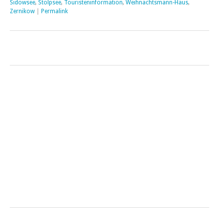
Sidowsee
,
Stolpsee
,
Touristeninformation
,
Weihnachtsmann-Haus
,
Zernikow
|
Permalink