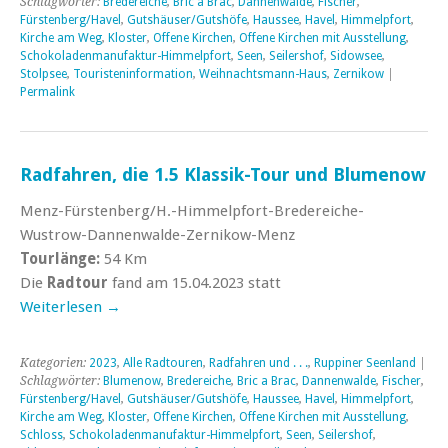
Schlagwörter:
Bredereiche
,
Bric a Brac
,
Dannenwalde
,
Fischer
,
Fürstenberg/Havel
,
Gutshäuser/Gutshöfe
,
Haussee
,
Havel
,
Himmelpfort
,
Kirche am Weg
,
Kloster
,
Offene Kirchen
,
Offene Kirchen mit Ausstellung
,
Schokoladenmanufaktur-Himmelpfort
,
Seen
,
Seilershof
,
Sidowsee
,
Stolpsee
,
Touristeninformation
,
Weihnachtsmann-Haus
,
Zernikow
|
Permalink
Radfahren, die 1.5 Klassik-Tour und Blumenow
Menz-Fürstenberg/H.-Himmelpfort-Bredereiche-
Wustrow-Dannenwalde-Zernikow-Menz
Tourlänge:
54 Km
Die
Radtour
fand am 15.04.2023 statt
Weiterlesen
→
Kategorien:
2023
,
Alle Radtouren
,
Radfahren und . . .
,
Ruppiner Seenland
|
Schlagwörter:
Blumenow
,
Bredereiche
,
Bric a Brac
,
Dannenwalde
,
Fischer
,
Fürstenberg/Havel
,
Gutshäuser/Gutshöfe
,
Haussee
,
Havel
,
Himmelpfort
,
Kirche am Weg
,
Kloster
,
Offene Kirchen
,
Offene Kirchen mit Ausstellung
,
Schloss
,
Schokoladenmanufaktur-Himmelpfort
,
Seen
,
Seilershof
,