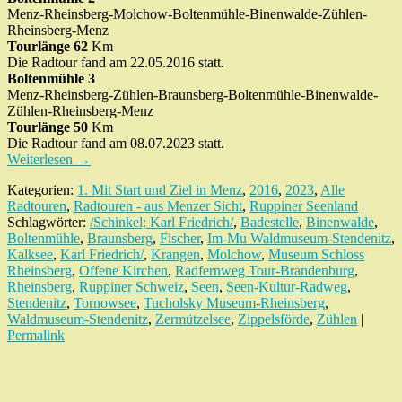
Menz-Rheinsberg-Molchow-Boltenmühle-Binenwalde-Zühlen-
Rheinsberg-Menz
Tourlänge 62
Km
Die Radtour fand am 22.05.2016 statt.
Boltenmühle 3
Menz-Rheinsberg-Zühlen-Braunsberg-Boltenmühle-Binenwalde-
Zühlen-Rheinsberg-Menz
Tourlänge 50
Km
Die Radtour fand am 08.07.2023 statt.
Weiterlesen
→
Kategorien:
1. Mit Start und Ziel in Menz
,
2016
,
2023
,
Alle
Radtouren
,
Radtouren - aus Menzer Sicht
,
Ruppiner Seenland
|
Schlagwörter:
/Schinkel; Karl Friedrich/
,
Badestelle
,
Binenwalde
,
Boltenmühle
,
Braunsberg
,
Fischer
,
Im-Mu Waldmuseum-Stendenitz
,
Kalksee
,
Karl Friedrich/
,
Krangen
,
Molchow
,
Museum Schloss
Rheinsberg
,
Offene Kirchen
,
Radfernweg Tour-Brandenburg
,
Rheinsberg
,
Ruppiner Schweiz
,
Seen
,
Seen-Kultur-Radweg
,
Stendenitz
,
Tornowsee
,
Tucholsky Museum-Rheinsberg
,
Waldmuseum-Stendenitz
,
Zermützelsee
,
Zippelsförde
,
Zühlen
|
Permalink