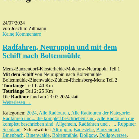
24/07/2024
von Joachim Zillmann
Keine Kommentare
Radfahren, Neuruppin und mit dem
Schiff nach Boltenmühle
Menz-Banzendorf-Klosterheide-Molchow-Neuruppin Teil 1
Mit dem Schiff
von Neuruppin nach Boltenmühle
Boltenmühle-Binenwalde-Zühlen-Rheinsberg-Menz Teil 2
Tourlänge
Teil 1: 40 Km
Tourlänge
Teil 2: 25 Km
Die
Radtour
fand am 23.07.2024 statt
Weiterlesen
→
Kategorien:
2024
,
Alle Radtouren
,
Alle Radtouren der Kategorie:
Radfahren und... die komplett beschrieben sind
,
Alle Radtouren die
komplett beschrieben sind
,
Allgemein
,
Radfahren und . . .
,
Ruppiner
Seenland
| Schlagwörter:
Altruppin
,
Badestelle
,
Banzendorf
,
Binenbach
,
Binenwalde
,
Boltenmühle
,
Dollgow
,
Dollgowersee
,