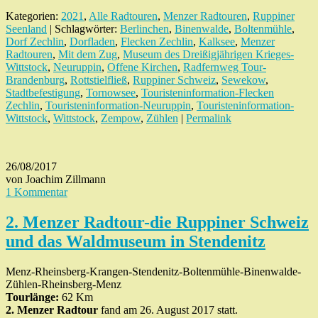
Kategorien:
2021
,
Alle Radtouren
,
Menzer Radtouren
,
Ruppiner
Seenland
| Schlagwörter:
Berlinchen
,
Binenwalde
,
Boltenmühle
,
Dorf Zechlin
,
Dorfladen
,
Flecken Zechlin
,
Kalksee
,
Menzer
Radtouren
,
Mit dem Zug
,
Museum des Dreißigjährigen Krieges-
Wittstock
,
Neuruppin
,
Offene Kirchen
,
Radfernweg Tour-
Brandenburg
,
Rottstielfließ
,
Ruppiner Schweiz
,
Sewekow
,
Stadtbefestigung
,
Tornowsee
,
Touristeninformation-Flecken
Zechlin
,
Touristeninformation-Neuruppin
,
Touristeninformation-
Wittstock
,
Wittstock
,
Zempow
,
Zühlen
|
Permalink
26/08/2017
von Joachim Zillmann
1 Kommentar
2. Menzer Radtour-die Ruppiner Schweiz
und das Waldmuseum in Stendenitz
Menz-Rheinsberg-Krangen-Stendenitz-Boltenmühle-Binenwalde-
Zühlen-Rheinsberg-Menz
Tourlänge:
62 Km
2. Menzer Radtour
fand am 26. August 2017 statt.