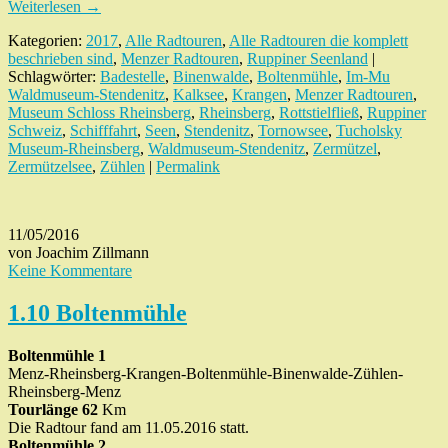
Weiterlesen
→
Kategorien:
2017
,
Alle Radtouren
,
Alle Radtouren die komplett
beschrieben sind
,
Menzer Radtouren
,
Ruppiner Seenland
|
Schlagwörter:
Badestelle
,
Binenwalde
,
Boltenmühle
,
Im-Mu
Waldmuseum-Stendenitz
,
Kalksee
,
Krangen
,
Menzer Radtouren
,
Museum Schloss Rheinsberg
,
Rheinsberg
,
Rottstielfließ
,
Ruppiner
Schweiz
,
Schifffahrt
,
Seen
,
Stendenitz
,
Tornowsee
,
Tucholsky
Museum-Rheinsberg
,
Waldmuseum-Stendenitz
,
Zermützel
,
Zermützelsee
,
Zühlen
|
Permalink
11/05/2016
von Joachim Zillmann
Keine Kommentare
1.10 Boltenmühle
Boltenmühle 1
Menz-Rheinsberg-Krangen-Boltenmühle-Binenwalde-Zühlen-
Rheinsberg-Menz
Tourlänge 62
Km
Die Radtour fand am 11.05.2016 statt.
Boltenmühle 2