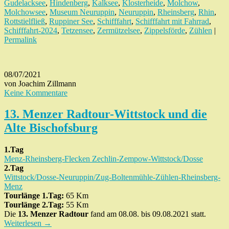
Gudelacksee
,
Hindenberg
,
Kalksee
,
Klosterheide
,
Molchow
,
Molchowsee
,
Museum Neuruppin
,
Neuruppin
,
Rheinsberg
,
Rhin
,
Rottstielfließ
,
Ruppiner See
,
Schifffahrt
,
Schifffahrt mit Fahrrad
,
Schifffahrt-2024
,
Tetzensee
,
Zermützelsee
,
Zippelsförde
,
Zühlen
|
Permalink
08/07/2021
von Joachim Zillmann
Keine Kommentare
13. Menzer Radtour-Wittstock und die
Alte Bischofsburg
1.Tag
Menz-Rheinsberg-Flecken Zechlin-Zempow-Wittstock/Dosse
2.Tag
Wittstock/Dosse-Neuruppin/Zug-Boltenmühle-Zühlen-Rheinsberg-
Menz
Tourlänge 1.Tag:
65 Km
Tourlänge 2.Tag:
55 Km
Die
13. Menzer Radtour
fand am 08.08. bis 09.08.2021 statt.
Weiterlesen
→