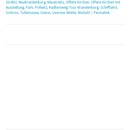
Strelitz
,
Neubrandenburg
,
Neustrelitz
,
Offene Kirchen
,
Offene Kirchen mit
Ausstellung
,
Park
,
Prillwitz
,
Radfernweg Tour-Brandenburg
,
Schifffahrt
,
Schloss
,
Tollensesee
,
Userin
,
Useriner Mühle
,
Wokuhl
|
Permalink