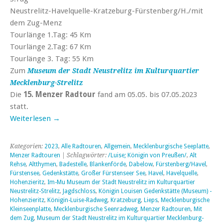
Neustrelitz-Havelquelle-Kratzeburg-Fürstenberg/H./mit
dem Zug-Menz
Tourlänge 1.Tag: 45 Km
Tourlänge 2.Tag: 67 Km
Tourlänge 3. Tag: 55 Km
Zum
Museum der Stadt Neustrelitz im Kulturquartier
Mecklenburg-Strelitz
Die
15. Menzer Radtour
fand am 05.05. bis 07.05.2023
statt.
Weiterlesen
→
Kategorien:
2023
,
Alle Radtouren
,
Allgemein
,
Mecklenburgische Seeplatte
,
Menzer Radtouren
| Schlagwörter:
/Luise; Königin von Preußen/
,
Alt
Rehse
,
Altthymen
,
Badestelle
,
Blankenförde
,
Dabelow
,
Fürstenberg/Havel
,
Fürstensee
,
Gedenkstätte
,
Großer Fürstenseer See
,
Havel
,
Havelquelle
,
Hohenzieritz
,
Im-Mu Museum der Stadt Neustrelitz im Kulturquartier
Neustrelitz-Strelitz
,
Jagdschloss
,
Königin Louisen Gedenkstätte (Museum) -
Hohenzieritz
,
Königin-Luise-Radweg
,
Kratzeburg
,
Lieps
,
Mecklenburgische
Kleinseenplatte
,
Mecklenburgische Seenradweg
,
Menzer Radtouren
,
Mit
dem Zug
,
Museum der Stadt Neustrelitz im Kulturquartier Mecklenburg-