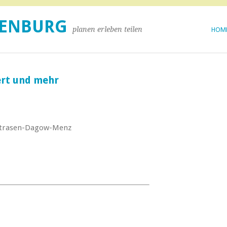
DENBURG
planen erleben teilen
HOM
ert und mehr
Strasen-Dagow-Menz