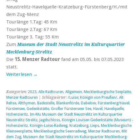
Neustrelitz-Havelquelle-Kratzeburg-Fürstenberg/H./mit
dem Zug-Menz
Tourlänge 1.Tag: 45 Km
Tourlänge 2.Tag: 67 Km
Tourlänge 3. Tag: 55 Km
Zum
Museum der Stadt Neustrelitz im Kulturquartier
Mecklenburg-Strelitz
Die
15. Menzer Radtour
fand am 05.05. bis 07.05.2023
statt.
Weiterlesen
→
Kategorien:
2023
,
Alle Radtouren
,
Allgemein
,
Mecklenburgische Seeplatte
,
Menzer Radtouren
| Schlagwörter:
/Luise; Königin von Preußen/
,
Alt
Rehse
,
Altthymen
,
Badestelle
,
Blankenförde
,
Dabelow
,
Fürstenberg/Havel
,
Fürstensee
,
Gedenkstätte
,
Großer Fürstenseer See
,
Havel
,
Havelquelle
,
Hohenzieritz
,
Im-Mu Museum der Stadt Neustrelitz im Kulturquartier
Neustrelitz-Strelitz
,
Jagdschloss
,
Königin Louisen Gedenkstätte (Museum) -
Hohenzieritz
,
Königin-Luise-Radweg
,
Kratzeburg
,
Lieps
,
Mecklenburgische
Kleinseenplatte
,
Mecklenburgische Seenradweg
,
Menzer Radtouren
,
Mit
dem Zug
,
Museum der Stadt Neustrelitz im Kulturquartier Mecklenburg-