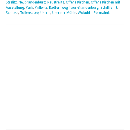
Strelitz
,
Neubrandenburg
,
Neustrelitz
,
Offene Kirchen
,
Offene Kirchen mit
Ausstellung
,
Park
,
Prillwitz
,
Radfernweg Tour-Brandenburg
,
Schifffahrt
,
Schloss
,
Tollensesee
,
Userin
,
Useriner Mühle
,
Wokuhl
|
Permalink