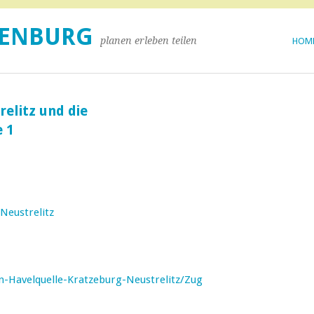
DENBURG
planen erleben teilen
HOM
elitz und die
 1
eustrelitz
n-Havelquelle-Kratzeburg-Neustrelitz/Zug