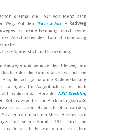
ch schon dreimal die Tour von Menz nach
erer Weg. Auf dem
–
Radweg
Täve Schur
dweges ist meine Nennung, durch seine
, des Abschnittes des Tour Brandenburg
es nahe.
: Erste Spatenstich und Einweihung.
nen Radwege und benutze den Uferweg am
dbucht oder die Sonnenbucht wie ich sie
r Alle, die sich gerne ohne Badebekleidung
r springen. Im Augenblick ist es noch
 geht es durch das Herz des
,
NSG Stechlin
n Boberowsee bis zur Verbindungsstraße
swerte ist schon oft beschrieben worden,
 Strasen ist einfach ein Muss. Hierbei kam
igen mit seiner Familie 1945 durch die
e, ins Gespräch. Er war gerade mit dem