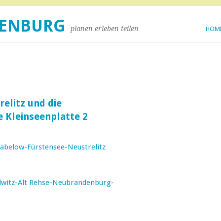
DENBURG
planen erleben teilen
HOM
elitz und die
 Kleinseenplatte 2
below-Fürstensee-Neustrelitz
llwitz-Alt Rehse-Neubrandenburg-