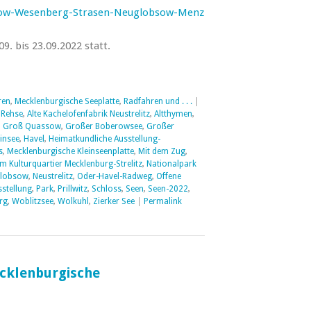
sow-Wesenberg-Strasen-Neuglobsow-Menz
9. bis 23.09.2022 statt.
ren
,
Mecklenburgische Seeplatte
,
Radfahren und . . .
|
 Rehse
,
Alte Kachelofenfabrik Neustrelitz
,
Altthymen
,
,
Groß Quassow
,
Großer Boberowsee
,
Großer
insee
,
Havel
,
Heimatkundliche Ausstellung-
s
,
Mecklenburgische Kleinseenplatte
,
Mit dem Zug
,
m Kulturquartier Mecklenburg-Strelitz
,
Nationalpark
lobsow
,
Neustrelitz
,
Oder-Havel-Radweg
,
Offene
sstellung
,
Park
,
Prillwitz
,
Schloss
,
Seen
,
Seen-2022
,
rg
,
Woblitzsee
,
Wolkuhl
,
Zierker See
|
Permalink
ecklenburgische