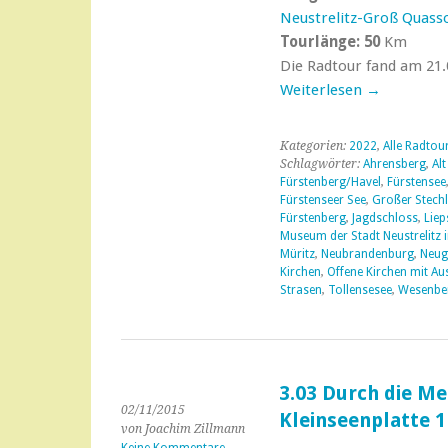
Neustrelitz-Groß Quas
Tourlänge: 50
Km
Die Radtour fand am 21.0
Weiterlesen
→
Kategorien:
2022
,
Alle Radtou
Schlagwörter:
Ahrensberg
,
Alt
Fürstenberg/Havel
,
Fürstensee
Fürstenseer See
,
Großer Stechl
Fürstenberg
,
Jagdschloss
,
Liep
Museum der Stadt Neustrelitz i
Müritz
,
Neubrandenburg
,
Neug
Kirchen
,
Offene Kirchen mit Au
Strasen
,
Tollensesee
,
Wesenbe
3.03 Durch die M
02/11/2015
Kleinseenplatte 1
von Joachim Zillmann