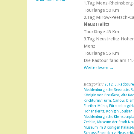
Keine Kommentare
1.Tag Menz-Rheinsberg-
Tourlänge 50 Km
2.Tag Mirow-Peetsch-C
Neustrelitz
Tourlänge 45 Km
3.Tag Neustrelitz-Hohen
Menz
Tourlänge 55 Km
Die Radtour fand am 11.0
Weiterlesen
→
Kategorien:
2012
,
3. Radtour
Mecklenburgische Seeplatte
,
R
Königin von Preußen/
,
Alte Kac
Kirchturm/Turm
,
Canow
,
Diem
Fleether Mühle
,
Fürstenberg/Ha
Hohenzieritz
,
Königin Louisen 
Mecklenburgische Kleinseenpla
Zechlin
,
Museum der Stadt Neust
Museum im 3 Königen Palais-
Schloss Rheinsberg
,
Neustrelit