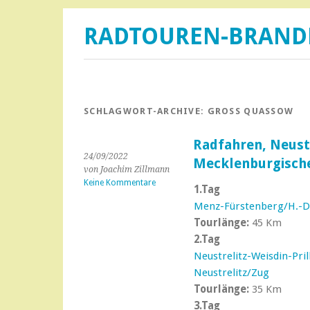
RADTOUREN-BRAN
SCHLAGWORT-ARCHIVE:
GROSS QUASSOW
Radfahren, Neustr
24/09/2022
Mecklenburgische
von Joachim Zillmann
Keine Kommentare
1.Tag
Menz-Fürstenberg/H.-Da
Tourlänge:
45 Km
2.Tag
Neustrelitz-Weisdin-Pri
Neustrelitz/Zug
Tourlänge:
35 Km
3.Tag