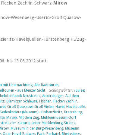
Flecken Zechlin-Schwarz-
Mirow
anow-Wesenberg-Userin-Groß Quasow-
zieritz-Havelquellen-Fürstenberg H./Zug-
6. bis 13.06.2012 statt.
en mit Übernachtung
,
Alle Radtouren
,
adtouren - aus Menzer Sicht
| Schlagwörter:
/Luise;
helofenfabrik Neustrelitz
,
Ankershagen
,
Auf dem
itz
,
Diemitzer Schleuse
,
Fischer
,
Flecken Zechlin
,
vel
,
Groß Quassow
,
Groß Vielen
,
Havel
,
Havelquelle
,
Gedenkstätte (Museum) - Hohenzieritz
,
Kratzeburg
,
tte
,
Mirow
,
Mit dem Zug
,
Mühlenmuseum-Dorf
relitz im Kulturquartier Mecklenburg-Strelitz
,
Mirow
,
Museum in der Burg-Wesenberg
,
Museum
z
,
Oder-Havel-Radweg
,
Park
,
Peckatel
,
Rheinsberg
,