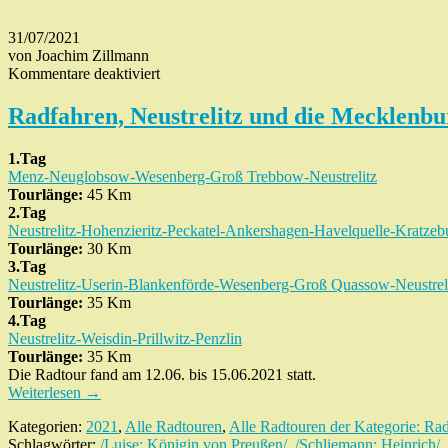
31/07/2021
von Joachim Zillmann
für
Kommentare deaktiviert
Radfahren,
Neustrelitz
Radfahren, Neustrelitz und die Mecklenbur
und
die
1.Tag
Mecklenburgische
Menz-Neuglobsow-Wesenberg-Groß Trebbow-Neustrelitz
Kleinseenplatte
Tourlänge:
45 Km
1
2.Tag
Neustrelitz-Hohenzieritz-Peckatel-Ankershagen-Havelquelle-Kratzeb
Tourlänge:
30 Km
3.Tag
Neustrelitz-Userin-Blankenförde-Wesenberg-Groß Quassow-Neustrel
Tourlänge:
35 Km
4.Tag
Neustrelitz-Weisdin-Prillwitz-Penzlin
Tourlänge:
35 Km
Die Radtour fand am 12.06. bis 15.06.2021 statt.
Weiterlesen
→
Kategorien:
2021
,
Alle Radtouren
,
Alle Radtouren der Kategorie: Rad
Schlagwörter:
/Luise; Königin von Preußen/
,
/Schliemann; Heinrich/
,