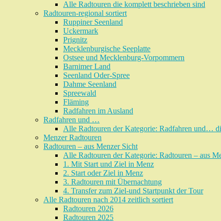
Alle Radtouren die komplett beschrieben sind
Radtouren-regional sortiert
Ruppiner Seenland
Uckermark
Prignitz
Mecklenburgische Seeplatte
Ostsee und Mecklenburg-Vorpommern
Barnimer Land
Seenland Oder-Spree
Dahme Seenland
Spreewald
Fläming
Radfahren im Ausland
Radfahren und …
Alle Radtouren der Kategorie: Radfahren und… di
Menzer Radtouren
Radtouren – aus Menzer Sicht
Alle Radtouren der Kategorie: Radtouren – aus Men
1. Mit Start und Ziel in Menz
2. Start oder Ziel in Menz
3. Radtouren mit Übernachtung
4. Transfer zum Ziel-und Startpunkt der Tour
Alle Radtouren nach 2014 zeitlich sortiert
Radtouren 2026
Radtouren 2025