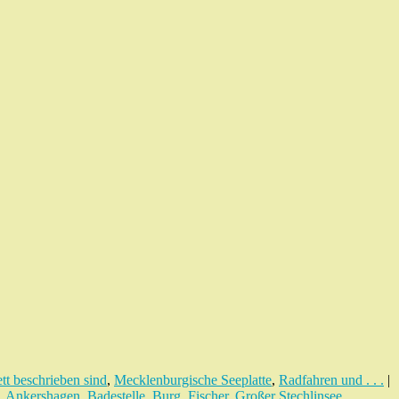
tt beschrieben sind
,
Mecklenburgische Seeplatte
,
Radfahren und . . .
|
,
Ankershagen
,
Badestelle
,
Burg
,
Fischer
,
Großer Stechlinsee
,