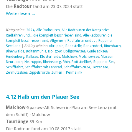
Die
Radtour
fand am 23.07.2024 statt
Weiterlesen
→
Kategorien:
2024
,
Alle Radtouren
,
Alle Radtouren der Kategorie:
Radfahren und... die komplett beschrieben sind
,
Alle Radtouren die
komplett beschrieben sind
,
Allgemein
,
Radfahren und . . .
,
Ruppiner
Seenland
| Schlagwörter:
Altruppin
,
Badestelle
,
Banzendorf
,
Binenbach
,
Binenwalde
,
Boltenmühle
,
Dollgow
,
Dollgowersee
,
Gudelacksee
,
Hindenberg
,
Kalksee
,
Klosterheide
,
Molchow
,
Molchowsee
,
Museum
Neuruppin
,
Neuruppin
,
Rheinsberg
,
Rhin
,
Rottstielfließ
,
Ruppiner See
,
Schifffahrt
,
Schifffahrt mit Fahrrad
,
Schifffahrt-2024
,
Tetzensee
,
Zermützelsee
,
Zippelsförde
,
Zühlen
|
Permalink
4.12 Halb um den Plauer See
Malchow
-Sparow-Alt Schwerin-Plau am See-Lenz (mit
dem Schiff) -Malchow
Tourlänge
39
Km
Die Radtour fand am 10.08.2017 statt.