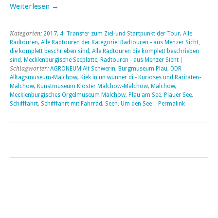
Weiterlesen
→
Kategorien:
2017
,
4. Transfer zum Ziel-und Startpunkt der Tour
,
Alle
Radtouren
,
Alle Radtouren der Kategorie: Radtouren - aus Menzer Sicht,
die komplett beschrieben sind
,
Alle Radtouren die komplett beschrieben
sind
,
Mecklenburgische Seeplatte
,
Radtouren - aus Menzer Sicht
|
Schlagwörter:
AGRONEUM Alt Schwerin
,
Burgmuseum Plau
,
DDR
Alltagsmuseum-Malchow
,
Kiek in un wunner di - Kurioses und Raritäten-
Malchow
,
Kunstmuseum Kloster Malchow-Malchow
,
Malchow
,
Mecklenburgisches Orgelmuseum Malchow
,
Plau am See
,
Plauer See
,
Schifffahrt
,
Schifffahrt mit Fahrrad
,
Seen
,
Um den See
|
Permalink