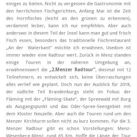
einiges zu bieten. Nicht zu vergessen die Gastronomie mit
den herrlichsten Fischgerichten, Anfang Mai ist die Zeit
des Hornfisches (leicht an den grünen zu erkennen),
verdammt lecker, kann ich nur empfehlen. Aber auch
anderswo in diesem Teil der Insel kann man gut und frisch
Fisch essen, besonders das traditionelle Fischrestaurant
„An der Waterkant“ möchte ich erwähnen. Usedom ist
immer wieder eine Radtour wert. Zurück in Menz standen
einige Touren in der näheren Umgebung an,
erwähnenswert die
„2.Menzer Radtour“
, diesmal mit 12
Teilnehmern, es entwickelt sich, keine Überraschungen
alles verlief wie geplant. Doch nun der Ausblick für 2018,
der südliche Teil Brandenburgs steht im Fokus: der
Fläming mit der „Fläming-Skate“, der Spreewald mit Burg
als Ausgangspunkt und das Oder-Spree-Seengebiet mit
dem Kloster Neuzelle. Aber auch die Touren rund um den
Menzer Kirchturm sollen nicht zu kurz kommen. Für die 3.
Menzer Radtour gibt es schon Vorstellungen: Menz-
Wesenberg-Menz, rund 65 Km. Hoffe die Länge der Tour