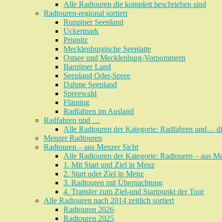
Alle Radtouren die komplett beschrieben sind
Radtouren-regional sortiert
Ruppiner Seenland
Uckermark
Prignitz
Mecklenburgische Seeplatte
Ostsee und Mecklenburg-Vorpommern
Barnimer Land
Seenland Oder-Spree
Dahme Seenland
Spreewald
Fläming
Radfahren im Ausland
Radfahren und …
Alle Radtouren der Kategorie: Radfahren und… di
Menzer Radtouren
Radtouren – aus Menzer Sicht
Alle Radtouren der Kategorie: Radtouren – aus Men
1. Mit Start und Ziel in Menz
2. Start oder Ziel in Menz
3. Radtouren mit Übernachtung
4. Transfer zum Ziel-und Startpunkt der Tour
Alle Radtouren nach 2014 zeitlich sortiert
Radtouren 2026
Radtouren 2025