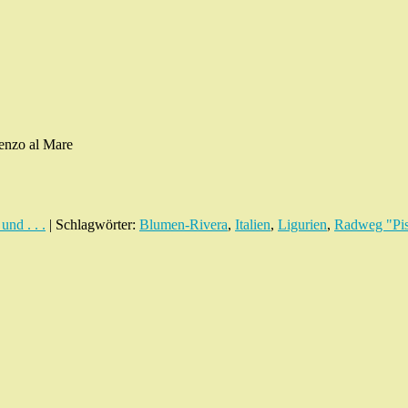
enzo al Mare
und . . .
| Schlagwörter:
Blumen-Rivera
,
Italien
,
Ligurien
,
Radweg "Pist