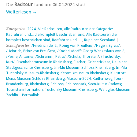
Die
Radtour
fand am 06.04.2024 statt
Weiterlesen
→
Kategorien:
2024
,
Alle Radtouren
,
Alle Radtouren der Kategorie:
Radfahren und... die komplett beschrieben sind
,
Alle Radtouren die
komplett beschrieben sind
,
Radfahren und . . .
,
Ruppiner Seenland
|
Schlagwörter:
/Friedrich der II; König von Preußen/
,
/Hagen; Sylvia/
,
/Heinrich; Prinz von Preußen/
,
/Knobelsdorff; Georg Wenzeslaus von /
,
/Pesne; Antoine/
,
/Schramm; Petra/
,
/Schulz; Thorsten/
,
/Tucholsky;
Kurt/
,
Eisenbahnmuseum in Rheinsberg
,
Fischer
,
Grienericksee
,
Haus der
Stadtgeschichte Rheinsberg
,
Im-Mu Museum Schloss Rheinsberg
,
Im-Mu
Tucholsky Museum-Rheinsberg
,
Keramikmuseum Rheinsberg
,
Kulturort
,
Menz
,
Museum Schloss Rheinsberg
,
Museum-2024
,
Radfernweg Tour-
Brandenburg
,
Rheinsberg
,
Schloss
,
Schlosspark
,
Seen-Kultur-Radweg
,
Touristeninformation
,
Tucholsky Museum-Rheinsberg
,
Waldglas-Museum
Zechlin
|
Permalink