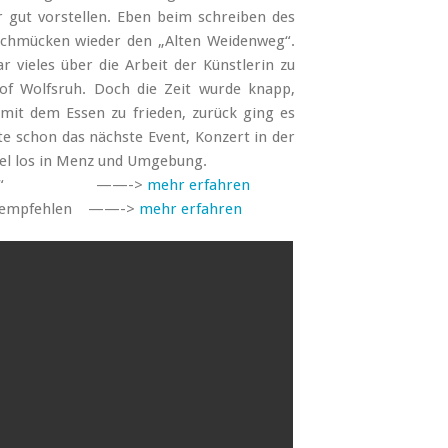
r gut vorstellen. Eben beim schreiben des
schmücken wieder den „Alten Weidenweg“.
 vieles über die Arbeit der Künstlerin zu
of Wolfsruh. Doch die Zeit wurde knapp,
 mit dem Essen zu frieden, zurück ging es
e schon das nächste Event, Konzert in der
iel los in Menz und Umgebung.
Weidenweg“ ——->
mehr erfahren
 zu empfehlen ——->
mehr erfahren