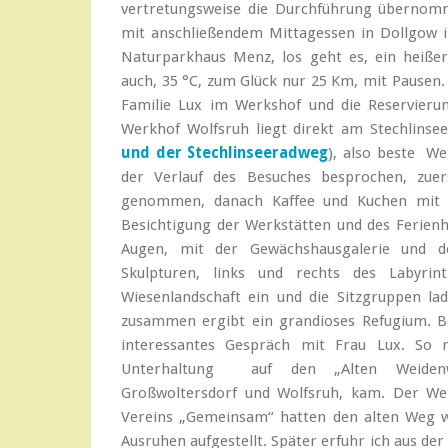
vertretungsweise die Durchführung übernomm
mit anschließendem Mittagessen in Dollgow 
Naturparkhaus Menz, los geht es, ein heiße
auch, 35 °C, zum Glück nur 25 Km, mit Pausen.
Familie Lux im Werkshof und die Reservieru
Werkhof Wolfsruh liegt direkt am Stechlinse
und der Stechlinseeradweg
), also beste W
der Verlauf des Besuches besprochen, zuer
genommen, danach Kaffee und Kuchen mit 
Besichtigung der Werkstätten und des Ferienh
Augen, mit der Gewächshausgalerie und 
Skulpturen, links und rechts des Labyri
Wiesenlandschaft ein und die Sitzgruppen la
zusammen ergibt ein grandioses Refugium. Be
interessantes Gespräch mit Frau Lux. So r
Unterhaltung auf den „Alten Weidenw
Großwoltersdorf und Wolfsruh, kam. Der Wer
Vereins „Gemeinsam“ hatten den alten Weg 
Ausruhen aufgestellt. Später erfuhr ich aus de