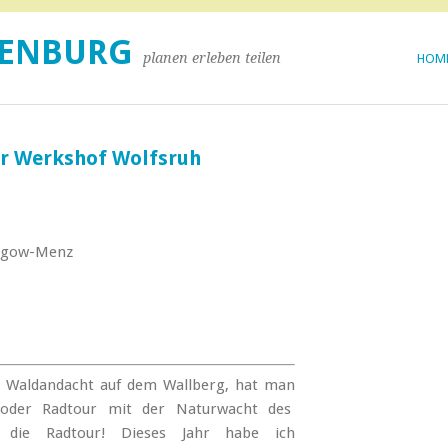
DENBURG
planen erleben teilen
HOM
er Werkshof Wolfsruh
llgow-Menz
 Waldandacht auf dem Wallberg, hat man
 oder Radtour mit der Naturwacht des
 die Radtour! Dieses Jahr habe ich