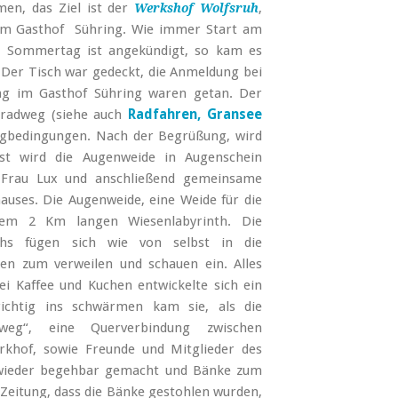
en, das Ziel ist der
,
Werkshof Wolfsruh
im Gasthof Sühring. Wie immer Start am
r Sommertag ist angekündigt, so kam es
 Der Tisch war gedeckt, die Anmeldung bei
ng im Gasthof Sühring waren getan. Der
eradweg (siehe auch
Radfahren, Gransee
egbedingungen. Nach der Begrüßung, wird
st wird die Augenweide in Augenschein
Frau Lux und anschließend gemeinsame
auses. Die Augenweide, eine Weide für die
dem 2 Km langen Wiesenlabyrinth. Die
nths fügen sich wie von selbst in die
den zum verweilen und schauen ein. Alles
i Kaffee und Kuchen entwickelte sich ein
ichtig ins schwärmen kam sie, als die
eg“, eine Querverbindung zwischen
khof, sowie Freunde und Mitglieder des
wieder begehbar gemacht und Bänke zum
r Zeitung, dass die Bänke gestohlen wurden,