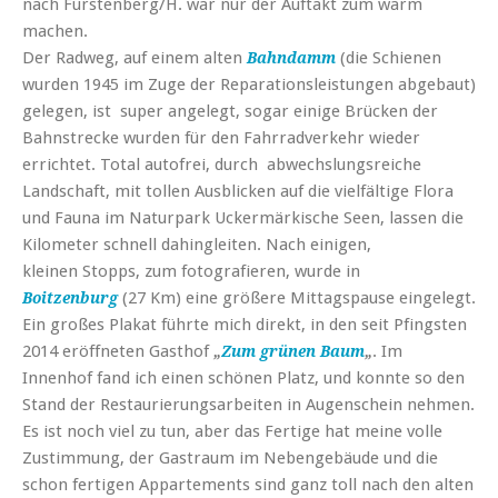
nach Fürstenberg/H. war nur der
Auftakt
zum
warm
machen
.
Der Radweg, auf einem alten
(die Schienen
Bahndamm
wurden 1945 im Zuge der Reparationsleistungen abgebaut)
gelegen, ist super angelegt, sogar einige Brücken der
Bahnstrecke wurden für den Fahrradverkehr wieder
errichtet. Total autofrei, durch abwechslungsreiche
Landschaft, mit tollen Ausblicken auf die vielfältige Flora
und Fauna im Naturpark
Uckermärkische Seen, lassen die
Kilometer schnell dahingleiten. Nach einigen,
kleinen
Stopps,
zum fotografieren, wurde in
(27 Km) eine größere Mittagspause eingelegt.
Boitzenburg
Ein großes Plakat führte mich direkt, in den seit Pfingsten
2014 eröffneten Gasthof
. Im
„
Zum grünen Baum
„
Innenhof fand ich einen schönen Platz, und konnte so den
Stand der Restaurierungsarbeiten in Augenschein nehmen.
Es ist noch viel zu tun, aber das Fertige hat meine volle
Zustimmung, der Gastraum im Nebengebäude und die
schon fertigen Appartements sind ganz toll nach den alten