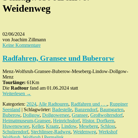
Weidenweg
02/06/2024
von Joachim Zillmann
Keine Kommentare
Radfahren, Gransee und Buberorw
Menz-Wolfsruh-Gransee-Buberow-Meseberg-Lindow-Dollgow-
Menz
Tourlänge:
61Km
Die
Radtour
fand am 01.06.2024 statt
Weiterlesen
→
Kategorien:
2024
,
Alle Radtouren
,
Radfahren und . . .
,
Ruppiner
Seenland
| Schlagwörter:
Badestelle
,
Banzendorf
,
Baumgarten
,
Buberow
,
Dollgow
,
Dollgowersee
,
Gransee
,
Großwoltersdorf
,
Heimatmuseum-Gransee
,
Heinrichsdorf
,
Histor. Dorfkern
,
Huwenowsee
,
Keller
,
Kraatz
,
Lindow
,
Meseberg
,
Schloss
,
Schulzendorf
,
Stechlinsee-Radweg
,
Weidenweg
,
Werkshof
Wolfsruh
,
Wolfsruh
|
Permalink