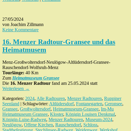
27/05/2024
von Joachim Zillmann
Keine Kommentare
16. Menzer Radtour-Gransee und das
Heimatmusem
Menz-Großwoltersdorf-Neulögow-Altlüdersdorf-Gransee-
Rauschendorf-Wolfsruh-Menz
Tourlänge:
40 Km
Zum
Heimatmuseum Gransee
Die
16.
Menzer
Radtour
fand am 25.05.2024 statt
Weiterlesen
→
Kategorien:
2024
,
Alle Radtouren
,
Menzer Radtouren
,
Ruppiner
Seenland
| Schlagwörter:
Altlüdersdorf
,
Fontanegarten
,
Geronsee
,
Gransee
,
Großwoltersdorf
,
Heimatmuseum-Gransee
,
Im-Mu
Heimatmuseum Gransee
,
Kloster
,
Königin Louisen Denkmal
,
Königin-Luise-Radweg
,
Menzer Radtouren
,
Museum-2024
,
Neulögow
,
Offene Kirchen
,
Rauschendorf
,
Schloss
,
Stadtbefestigung
,
Stechlinsee-Radweg
,
Weidenweg
,
Werkshof