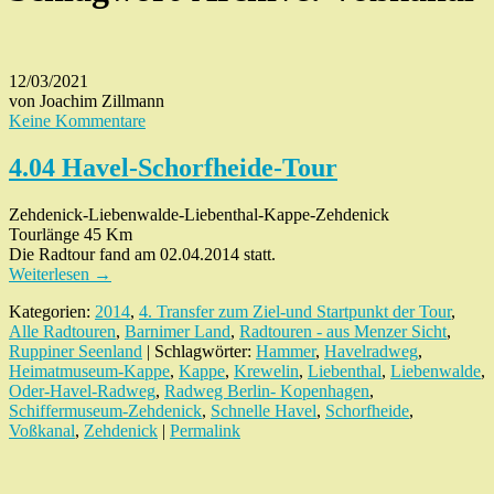
12/03/2021
von Joachim Zillmann
Keine Kommentare
4.04 Havel-Schorfheide-Tour
Zehdenick-Liebenwalde-Liebenthal-Kappe-Zehdenick
Tourlänge 45 Km
Die Radtour fand am 02.04.2014 statt.
Weiterlesen
→
Kategorien:
2014
,
4. Transfer zum Ziel-und Startpunkt der Tour
,
Alle Radtouren
,
Barnimer Land
,
Radtouren - aus Menzer Sicht
,
Ruppiner Seenland
| Schlagwörter:
Hammer
,
Havelradweg
,
Heimatmuseum-Kappe
,
Kappe
,
Krewelin
,
Liebenthal
,
Liebenwalde
,
Oder-Havel-Radweg
,
Radweg Berlin- Kopenhagen
,
Schiffermuseum-Zehdenick
,
Schnelle Havel
,
Schorfheide
,
Voßkanal
,
Zehdenick
|
Permalink