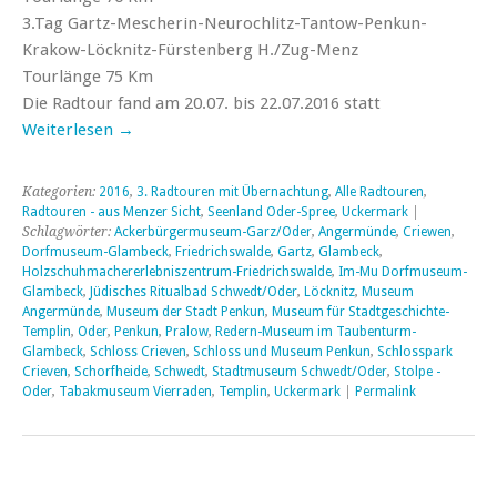
3.Tag Gartz-Mescherin-Neurochlitz-Tantow-Penkun-
Krakow-Löcknitz-Fürstenberg H./Zug-Menz
Tourlänge 75 Km
Die Radtour fand am 20.07. bis 22.07.2016 statt
Weiterlesen
→
Kategorien:
2016
,
3. Radtouren mit Übernachtung
,
Alle Radtouren
,
Radtouren - aus Menzer Sicht
,
Seenland Oder-Spree
,
Uckermark
|
Schlagwörter:
Ackerbürgermuseum-Garz/Oder
,
Angermünde
,
Criewen
,
Dorfmuseum-Glambeck
,
Friedrichswalde
,
Gartz
,
Glambeck
,
Holzschuhmachererlebniszentrum-Friedrichswalde
,
Im-Mu Dorfmuseum-
Glambeck
,
Jüdisches Ritualbad Schwedt/Oder
,
Löcknitz
,
Museum
Angermünde
,
Museum der Stadt Penkun
,
Museum für Stadtgeschichte-
Templin
,
Oder
,
Penkun
,
Pralow
,
Redern-Museum im Taubenturm-
Glambeck
,
Schloss Crieven
,
Schloss und Museum Penkun
,
Schlosspark
Crieven
,
Schorfheide
,
Schwedt
,
Stadtmuseum Schwedt/Oder
,
Stolpe -
Oder
,
Tabakmuseum Vierraden
,
Templin
,
Uckermark
|
Permalink