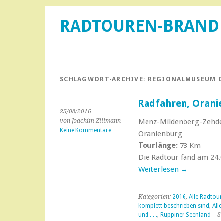
RADTOUREN-BRAN
SCHLAGWORT-ARCHIVE:
REGIONALMUSEUM 
Radfahren, Orani
25/08/2016
von Joachim Zillmann
Menz-Mildenberg-Zehde
Keine Kommentare
Oranienburg
Tourlänge:
73 Km
Die Radtour fand am 24.
Weiterlesen
→
Kategorien:
2016
,
Alle Radtou
komplett beschrieben sind
,
All
und . . .
,
Ruppiner Seenland
| S