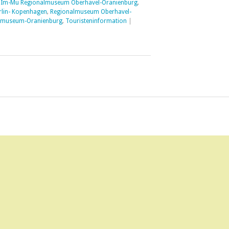
,
Im-Mu Regionalmuseum Oberhavel-Oranienburg
,
lin- Kopenhagen
,
Regionalmuseum Oberhavel-
smuseum-Oranienburg
,
Touristeninformation
|