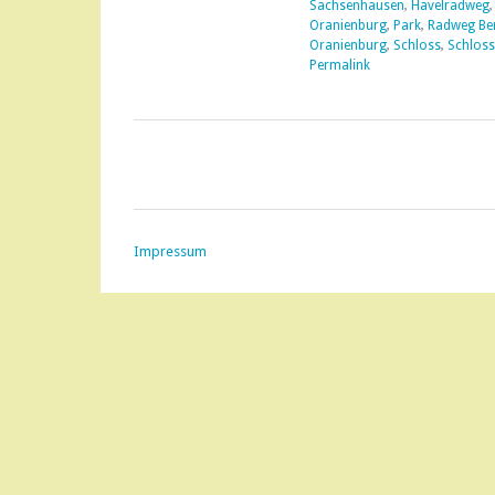
Sachsenhausen
,
Havelradweg
Oranienburg
,
Park
,
Radweg Ber
Oranienburg
,
Schloss
,
Schlos
Permalink
Impressum