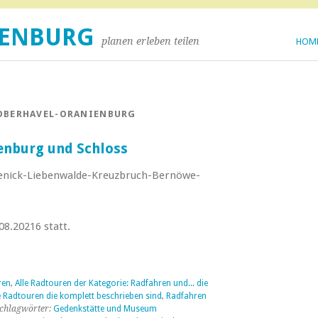
DENBURG
planen erleben teilen
HOM
OBERHAVEL-ORANIENBURG
enburg und Schloss
nick-Liebenwalde-Kreuzbruch-Bernöwe-
08.20216 statt.
ren
,
Alle Radtouren der Kategorie: Radfahren und... die
e Radtouren die komplett beschrieben sind
,
Radfahren
chlagwörter:
Gedenkstätte und Museum