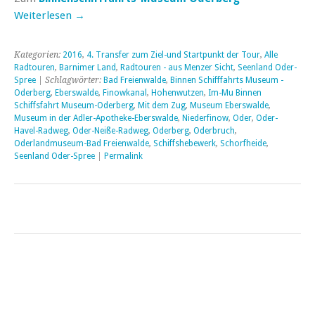
Weiterlesen
→
Kategorien:
2016
,
4. Transfer zum Ziel-und Startpunkt der Tour
,
Alle
Radtouren
,
Barnimer Land
,
Radtouren - aus Menzer Sicht
,
Seenland Oder-
Spree
| Schlagwörter:
Bad Freienwalde
,
Binnen Schifffahrts Museum -
Oderberg
,
Eberswalde
,
Finowkanal
,
Hohenwutzen
,
Im-Mu Binnen
Schiffsfahrt Museum-Oderberg
,
Mit dem Zug
,
Museum Eberswalde
,
Museum in der Adler-Apotheke-Eberswalde
,
Niederfinow
,
Oder
,
Oder-
Havel-Radweg
,
Oder-Neiße-Radweg
,
Oderberg
,
Oderbruch
,
Oderlandmuseum-Bad Freienwalde
,
Schiffshebewerk
,
Schorfheide
,
Seenland Oder-Spree
|
Permalink