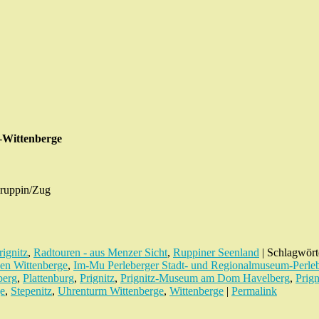
-
Wittenberge
uruppin/Zug
rignitz
,
Radtouren - aus Menzer Sicht
,
Ruppiner Seenland
| Schlagwört
en Wittenberge
,
Im-Mu Perleberger Stadt- und Regionalmuseum-Perle
berg
,
Plattenburg
,
Prignitz
,
Prignitz-Museum am Dom Havelberg
,
Prig
ge
,
Stepenitz
,
Uhrenturm Wittenberge
,
Wittenberge
|
Permalink