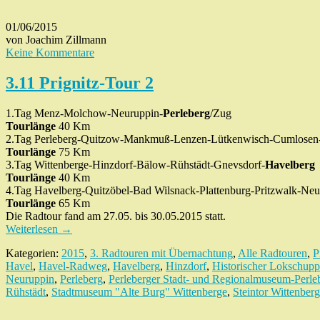
01/06/2015
von Joachim Zillmann
Keine Kommentare
3.11 Prignitz-Tour 2
1.Tag Menz-Molchow-Neuruppin-
Perleberg
/Zug
Tourlänge
40 Km
2.Tag Perleberg-Quitzow-Mankmuß-Lenzen-Lütkenwisch-Cumlosen
Tourlänge
75 Km
3.Tag Wittenberge-Hinzdorf-Bälow-Rühstädt-Gnevsdorf-
Havelberg
Tourlänge
40 Km
4.Tag Havelberg-Quitzöbel-Bad Wilsnack-Plattenburg-Pritzwalk-Ne
Tourlänge
65 Km
Die Radtour fand am 27.05. bis 30.05.2015 statt.
Weiterlesen
→
Kategorien:
2015
,
3. Radtouren mit Übernachtung
,
Alle Radtouren
,
P
Havel
,
Havel-Radweg
,
Havelberg
,
Hinzdorf
,
Historischer Lokschupp
Neuruppin
,
Perleberg
,
Perleberger Stadt- und Regionalmuseum-Perle
Rühstädt
,
Stadtmuseum "Alte Burg" Wittenberge
,
Steintor Wittenber