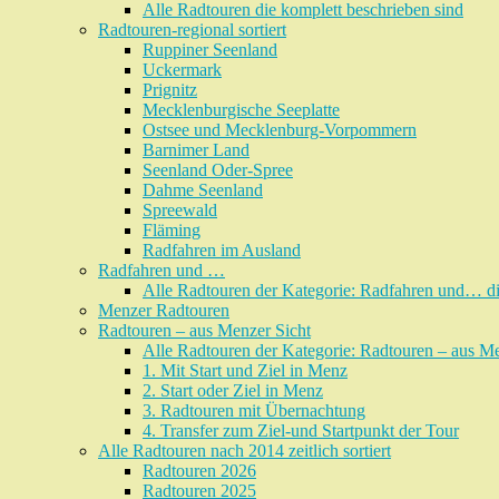
Alle Radtouren die komplett beschrieben sind
Radtouren-regional sortiert
Ruppiner Seenland
Uckermark
Prignitz
Mecklenburgische Seeplatte
Ostsee und Mecklenburg-Vorpommern
Barnimer Land
Seenland Oder-Spree
Dahme Seenland
Spreewald
Fläming
Radfahren im Ausland
Radfahren und …
Alle Radtouren der Kategorie: Radfahren und… di
Menzer Radtouren
Radtouren – aus Menzer Sicht
Alle Radtouren der Kategorie: Radtouren – aus Men
1. Mit Start und Ziel in Menz
2. Start oder Ziel in Menz
3. Radtouren mit Übernachtung
4. Transfer zum Ziel-und Startpunkt der Tour
Alle Radtouren nach 2014 zeitlich sortiert
Radtouren 2026
Radtouren 2025