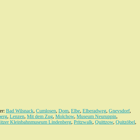
er:
Bad Wilsnack
,
Cumlosen
,
Dom
,
Elbe
,
Elberadweg
,
Gnevsdorf
,
berg
,
Lenzen
,
Mit dem Zug
,
Molchow
,
Museum Neuruppin
,
nitzer Kleinbahnmuseum Lindenberg
,
Pritzwalk
,
Quittzow
,
Quitzöbel
,