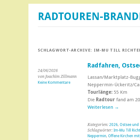
RADTOUREN-BRAN
SCHLAGWORT-ARCHIVE:
IM-MU TILL RICHT
Radfahren, Ostse
24/06/2026
von Joachim Zillmann
Lassan/Marktplatz-Bug
Keine Kommentare
Neppermin-Ückeritz/Ca
Tourlänge:
55 Km
Die
Radtour
fand am 20.
Weiterlesen
→
Kategorien:
2026
,
Ostsee und
Schlagwörter:
Im-Mu Till Ri
Neppermin
,
Offene Kirchen mit