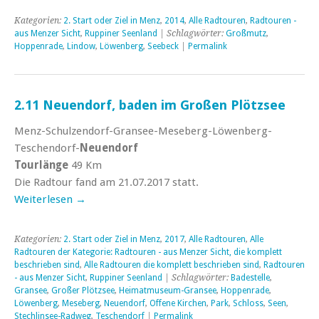
Kategorien:
2. Start oder Ziel in Menz
,
2014
,
Alle Radtouren
,
Radtouren -
aus Menzer Sicht
,
Ruppiner Seenland
| Schlagwörter:
Großmutz
,
Hoppenrade
,
Lindow
,
Löwenberg
,
Seebeck
|
Permalink
2.11 Neuendorf, baden im Großen Plötzsee
Menz-Schulzendorf-Gransee-Meseberg-Löwenberg-
Teschendorf-
Neuendorf
Tourlänge
49 Km
Die Radtour fand am 21.07.2017 statt.
Weiterlesen
→
Kategorien:
2. Start oder Ziel in Menz
,
2017
,
Alle Radtouren
,
Alle
Radtouren der Kategorie: Radtouren - aus Menzer Sicht, die komplett
beschrieben sind
,
Alle Radtouren die komplett beschrieben sind
,
Radtouren
- aus Menzer Sicht
,
Ruppiner Seenland
| Schlagwörter:
Badestelle
,
Gransee
,
Großer Plötzsee
,
Heimatmuseum-Gransee
,
Hoppenrade
,
Löwenberg
,
Meseberg
,
Neuendorf
,
Offene Kirchen
,
Park
,
Schloss
,
Seen
,
Stechlinsee-Radweg
,
Teschendorf
|
Permalink