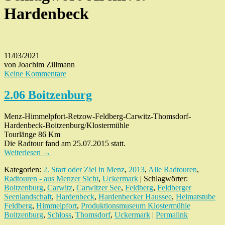
Hardenbeck
11/03/2021
von Joachim Zillmann
Keine Kommentare
2.06 Boitzenburg
Menz-Himmelpfort-Retzow-Feldberg-Carwitz-Thomsdorf-
Hardenbeck-Boitzenburg/Klostermühle
Tourlänge 86 Km
Die Radtour fand am 25.07.2015 statt.
Weiterlesen
→
Kategorien:
2. Start oder Ziel in Menz
,
2013
,
Alle Radtouren
,
Radtouren - aus Menzer Sicht
,
Uckermark
| Schlagwörter:
Boitzenburg
,
Carwitz
,
Carwitzer See
,
Feldberg
,
Feldberger
Seenlandschaft
,
Hardenbeck
,
Hardenbecker Haussee
,
Heimatstube
Feldberg
,
Himmelpfort
,
Produktionsmuseum Klostermühle
Boitzenburg
,
Schloss
,
Thomsdorf
,
Uckermark
|
Permalink