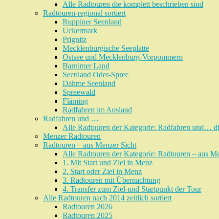
Alle Radtouren die komplett beschrieben sind
Radtouren-regional sortiert
Ruppiner Seenland
Uckermark
Prignitz
Mecklenburgische Seeplatte
Ostsee und Mecklenburg-Vorpommern
Barnimer Land
Seenland Oder-Spree
Dahme Seenland
Spreewald
Fläming
Radfahren im Ausland
Radfahren und …
Alle Radtouren der Kategorie: Radfahren und… di
Menzer Radtouren
Radtouren – aus Menzer Sicht
Alle Radtouren der Kategorie: Radtouren – aus Men
1. Mit Start und Ziel in Menz
2. Start oder Ziel in Menz
3. Radtouren mit Übernachtung
4. Transfer zum Ziel-und Startpunkt der Tour
Alle Radtouren nach 2014 zeitlich sortiert
Radtouren 2026
Radtouren 2025