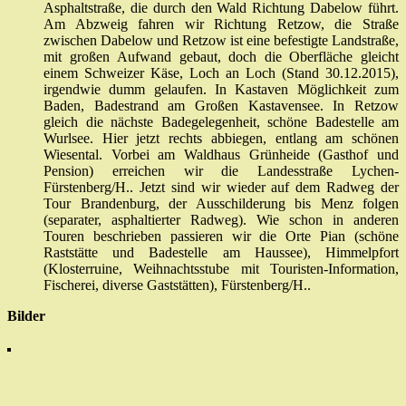
Asphaltstraße, die durch den Wald Richtung Dabelow führt.
Am Abzweig fahren wir Richtung Retzow, die Straße
zwischen Dabelow und Retzow ist eine befestigte Landstraße,
mit großen Aufwand gebaut, doch die Oberfläche gleicht
einem Schweizer Käse, Loch an Loch (Stand 30.12.2015),
irgendwie dumm gelaufen. In Kastaven Möglichkeit zum
Baden, Badestrand am Großen Kastavensee. In Retzow
gleich die nächste Badegelegenheit, schöne Badestelle am
Wurlsee. Hier jetzt rechts abbiegen, entlang am schönen
Wiesental. Vorbei am Waldhaus Grünheide (Gasthof und
Pension) erreichen wir die Landesstraße Lychen-
Fürstenberg/H.. Jetzt sind wir wieder auf dem Radweg der
Tour Brandenburg, der Ausschilderung bis Menz folgen
(separater, asphaltierter Radweg). Wie schon in anderen
Touren beschrieben passieren wir die Orte Pian (schöne
Raststätte und Badestelle am Haussee), Himmelpfort
(Klosterruine, Weihnachtsstube mit Touristen-Information,
Fischerei, diverse Gaststätten), Fürstenberg/H..
Bilder