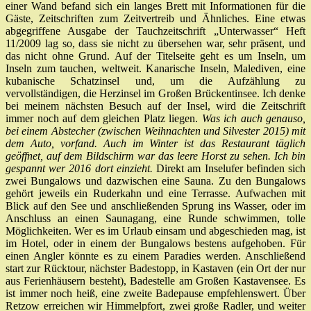
einer Wand befand sich ein langes Brett mit Informationen für die
Gäste, Zeitschriften zum Zeitvertreib und Ähnliches. Eine etwas
abgegriffene Ausgabe der Tauchzeitschrift „Unterwasser“ Heft
11/2009 lag so, dass sie nicht zu übersehen war, sehr präsent, und
das nicht ohne Grund. Auf der Titelseite geht es um Inseln, um
Inseln zum tauchen, weltweit. Kanarische Inseln, Malediven, eine
kubanische Schatzinsel und, um die Aufzählung zu
vervollständigen, die Herzinsel im Großen Brückentinsee. Ich denke
bei meinem nächsten Besuch auf der Insel, wird die Zeitschrift
immer noch auf dem gleichen Platz liegen.
Was ich auch genauso,
bei einem Abstecher (zwischen Weihnachten und Silvester 2015) mit
dem Auto, vorfand. Auch im Winter ist das Restaurant täglich
geöffnet, auf dem Bildschirm war das leere Horst zu sehen. Ich bin
gespannt wer 2016 dort einzieht.
Direkt am Inselufer befinden sich
zwei Bungalows und dazwischen eine Sauna. Zu den Bungalows
gehört jeweils ein Ruderkahn und eine Terrasse. Aufwachen mit
Blick auf den See und anschließenden Sprung ins Wasser, oder im
Anschluss an einen Saunagang, eine Runde schwimmen, tolle
Möglichkeiten. Wer es im Urlaub einsam und abgeschieden mag, ist
im Hotel, oder in einem der Bungalows bestens aufgehoben. Für
einen Angler könnte es zu einem Paradies werden. Anschließend
start zur Rücktour, nächster Badestopp, in Kastaven (ein Ort der nur
aus Ferienhäusern besteht), Badestelle am Großen Kastavensee. Es
ist immer noch heiß, eine zweite Badepause empfehlenswert. Über
Retzow erreichen wir Himmelpfort, zwei große Radler, und weiter