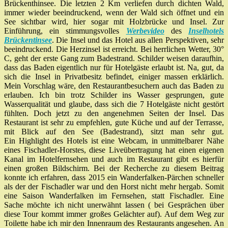
Brückenthinsee. Die letzten 2 Km verliefen durch dichten Wald,
immer wieder beeindruckend, wenn der Wald sich öffnet und ein
See sichtbar wird, hier sogar mit Holzbrücke und Insel. Zur
Einführung, ein stimmungsvolles
Werbevideo
des
Inselhotels
Brückentinsee
. Die Insel und das Hotel aus allen Perspektiven, sehr
beeindruckend. Die Herzinsel ist erreicht. Bei herrlichen Wetter, 30°
C, geht der erste Gang zum Badestrand. Schilder weisen daraufhin,
dass das Baden eigentlich nur für Hotelgäste erlaubt ist. Na, gut, da
sich die Insel in Privatbesitz befindet, einiger massen erklärlich.
Mein Vorschlag wäre, den Restaurantbesuchern auch das Baden zu
erlauben. Ich bin trotz Schilder ins Wasser gesprungen, gute
Wasserqualität und glaube, dass sich die 7 Hotelgäste nicht gestört
fühlten. Doch jetzt zu den angenehmen Seiten der Insel. Das
Restaurant ist sehr zu empfehlen, gute Küche und auf der Terrasse,
mit Blick auf den See (Badestrand), sitzt man sehr gut.
Ein Highlight des Hotels ist eine Webcam, in unmittelbarer Nähe
eines Fischadler-Horstes, diese Liveübertragung hat einen eigenen
Kanal im Hotelfernsehen und auch im Restaurant gibt es hierfür
einen großen Bildschirm. Bei der Recherche zu diesem Beitrag
konnte ich erfahren, dass 2015 ein Wanderfalken-Pärchen schneller
als der der Fischadler war und den Horst nicht mehr hergab. Somit
eine Saison Wanderfalken im Fernsehen, statt Fischadler. Eine
Sache möchte ich nicht unerwähnt lassen ( bei Gesprächen über
diese Tour kommt immer großes Gelächter auf). Auf dem Weg zur
Toilette habe ich mir den Innenraum des Restaurants angesehen. An