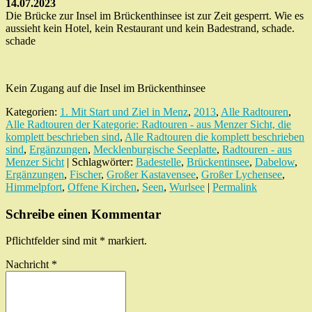
14.07.2023
Die Brücke zur Insel im Brückenthinsee ist zur Zeit gesperrt. Wie es
aussieht kein Hotel, kein Restaurant und kein Badestrand, schade.
schade
Kein Zugang auf die Insel im Brückenthinsee
Kategorien:
1. Mit Start und Ziel in Menz
,
2013
,
Alle Radtouren
,
Alle Radtouren der Kategorie: Radtouren - aus Menzer Sicht, die
komplett beschrieben sind
,
Alle Radtouren die komplett beschrieben
sind
,
Ergänzungen
,
Mecklenburgische Seeplatte
,
Radtouren - aus
Menzer Sicht
| Schlagwörter:
Badestelle
,
Brückentinsee
,
Dabelow
,
Ergänzungen
,
Fischer
,
Großer Kastavensee
,
Großer Lychensee
,
Himmelpfort
,
Offene Kirchen
,
Seen
,
Wurlsee
|
Permalink
Schreibe einen Kommentar
Pflichtfelder sind mit
*
markiert.
Nachricht
*