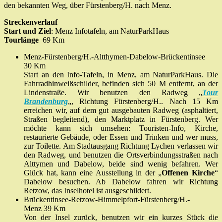
den bekannten Weg, über Fürstenberg/H. nach Menz.
Streckenverlauf
Start und Ziel
:
Menz Infotafeln, am NaturParkHaus
Tourlänge
69 Km
Menz-Fürstenberg/H.-Altthymen-Dabelow-Brückentinsee
30 Km
Start an den Info-Tafeln, in Menz, am NaturParkHaus. Die
Fahrradhinweißschilder, befinden sich 50 M entfernt, an der
Lindenstraße. Wir benutzen den Radweg „
Tour
Brandenburg
„, Richtung Fürstenberg/H.. Nach 15 Km
erreichen wir, auf dem gut ausgebauten Radweg (asphaltiert,
Straßen begleitend), den Marktplatz in Fürstenberg. Wer
möchte kann sich umsehen: Touristen-Info, Kirche,
restaurierte Gebäude, oder Essen und Trinken und wer muss,
zur Toilette. Am Stadtausgang Richtung Lychen verlassen wir
den Radweg, und benutzen die Ortsverbindungsstraßen nach
Alttymen und Dabelow, beide sind wenig befahren. Wer
Glück hat, kann eine Ausstellung in der „
Offenen Kirche
“
Dabelow besuchen. Ab Dabelow fahren wir Richtung
Retzow, das Inselhotel ist ausgeschildert.
Brückentinsee-Retzow-Himmelpfort-Fürstenberg/H.-
Menz
39 Km
Von der Insel zurück, benutzen wir ein kurzes Stück die